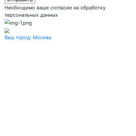
Необходимо ваше согласие на обработку
персональных данных
Ваш город:
Москва
Ваш город
Москва
Балашиха
Видное
Воскресенск
Дзержинский
Дмитров
Долгопрудный
Домодедово
Дубна
Железнодорожный
Жуковский