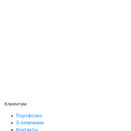
Орехово-Зуево
Павловский Посад
Подольск
Пушкино
Раменское
Реутов
Сергиев Посад
Серпухов
Солнечногорск
Химки
Чехов
Щёлково
Электросталь
Электроугли
Клиентам
Портфолио
О компании
Контакты