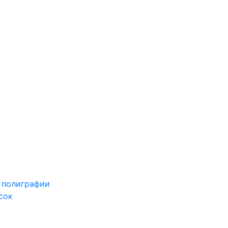
 полиграфии
сок