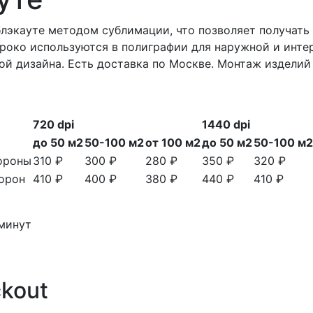
 блэкауте методом сублимации, что позволяет получа
ироко используются в полиграфии для наружной и инте
й дизайна. Есть доставка по Москве. Монтаж изделий
720 dpi
1440 dpi
до 50 м2
50-100 м2
от 100 м2
до 50 м2
50-100 м2
тороны
310 ₽
300 ₽
280 ₽
350 ₽
320 ₽
торон
410 ₽
400 ₽
380 ₽
440 ₽
410 ₽
 минут
kout