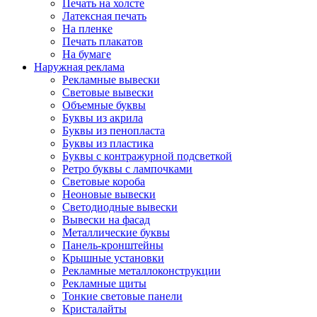
Печать на холсте
Латексная печать
На пленке
Печать плакатов
На бумаге
Наружная реклама
Рекламные вывески
Световые вывески
Объемные буквы
Буквы из акрила
Буквы из пенопласта
Буквы из пластика
Буквы с контражурной подсветкой
Ретро буквы с лампочками
Световые короба
Неоновые вывески
Светодиодные вывески
Вывески на фасад
Металлические буквы
Панель-кронштейны
Крышные установки
Рекламные металлоконструкции
Рекламные щиты
Тонкие световые панели
Кристалайты