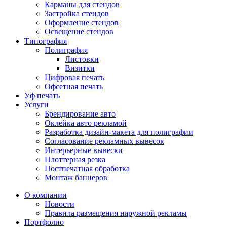
Карманы для стендов
Застройка стендов
Оформление стендов
Освещение стендов
Типография
Полиграфия
Листовки
Визитки
Цифровая печать
Офсетная печать
Уф печать
Услуги
Брендирование авто
Оклейка авто рекламой
Разработка дизайн-макета для полиграфии
Согласование рекламных вывесок
Интерьерные вывески
Плоттерная резка
Постпечатная обработка
Монтаж баннеров
О компании
Новости
Правила размещения наружной рекламы
Портфолио