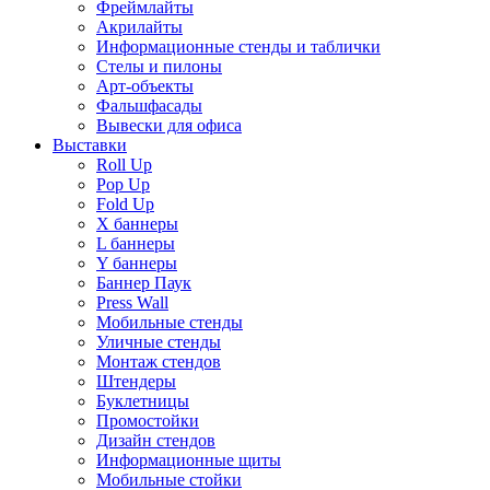
Фреймлайты
Акрилайты
Информационные стенды и таблички
Стелы и пилоны
Арт-объекты
Фальшфасады
Вывески для офиса
Выставки
Roll Up
Pop Up
Fold Up
Х баннеры
L баннеры
Y баннеры
Баннер Паук
Press Wall
Мобильные стенды
Уличные стенды
Монтаж стендов
Штендеры
Буклетницы
Промостойки
Дизайн стендов
Информационные щиты
Мобильные стойки