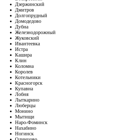
Дзержинский
Дмитров
Долгопрудный
Домодедово
Дубна
Железнодорожный
Жуковский
Ивантеевка
Истра
Кашира
Клин
Коломна
Королев
Котельники
Красногорск
Купавна
Лобня
Лыткарино
Люберцы
Монино
Мытищи
Наро-Фоминск
Нахабино
Ногинск
Одинцово