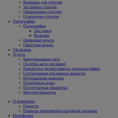
Карманы для стендов
Застройка стендов
Оформление стендов
Освещение стендов
Типография
Полиграфия
Листовки
Визитки
Цифровая печать
Офсетная печать
Уф печать
Услуги
Брендирование авто
Оклейка авто рекламой
Разработка дизайн-макета для полиграфии
Согласование рекламных вывесок
Интерьерные вывески
Плоттерная резка
Постпечатная обработка
Монтаж баннеров
О компании
Новости
Правила размещения наружной рекламы
Портфолио