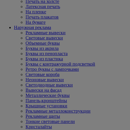
Печать на холсте
Латексная печать
На пленке
Печать плакатов
На бумаге
Наружная реклама
Рекламные вывески
Световые вывески
Объемные буквы
Буквы из акрила
Буквы из пенопласта
Буквы из пластика
Буквы с контражурной подсветкой
Ретро буквы с лампочками
Световые короба
Неоновые вывески
Светодиодные вывески
Вывески на фасад
Металлические буквы
Панель-кронштейны
Крышные установки
Рекламные металлоконструкции
Рекламные щиты
Тонкие световые панели
Кристалайты