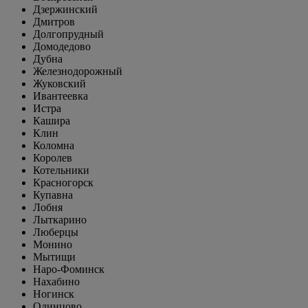
Дзержинский
Дмитров
Долгопрудный
Домодедово
Дубна
Железнодорожный
Жуковский
Ивантеевка
Истра
Кашира
Клин
Коломна
Королев
Котельники
Красногорск
Купавна
Лобня
Лыткарино
Люберцы
Монино
Мытищи
Наро-Фоминск
Нахабино
Ногинск
Одинцово