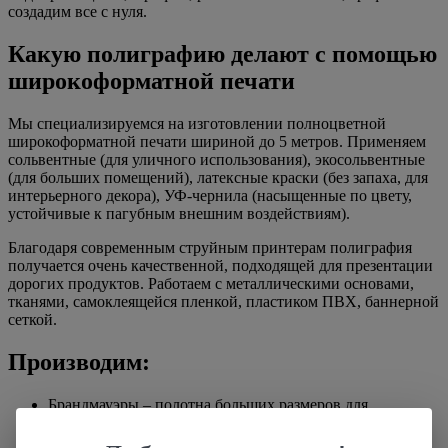
создадим все с нуля.
Какую полиграфию делают с помощью
широкоформатной печати
Мы специализируемся на изготовлении полноцветной
широкоформатной печати шириной до 5 метров. Применяем
сольвентные (для уличного использования), экосольвентные
(для больших помещений), латексные краски (без запаха, для
интерьерного декора), УФ-чернила (насыщенные по цвету,
устойчивые к пагубным внешним воздействиям).
Благодаря современным струйным принтерам полиграфия
получается очень качественной, подходящей для презентации
дорогих продуктов. Работаем с металлическими основами,
тканями, самоклеящейся пленкой, пластиком ПВХ, баннерной
сеткой.
Производим:
Брандмауэры – полотна больших размеров для
размещения на зданиях;
Билборды – устанавливаются вдоль улиц, трасс;