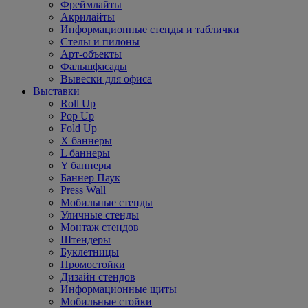
Фреймлайты
Акрилайты
Информационные стенды и таблички
Стелы и пилоны
Арт-объекты
Фальшфасады
Вывески для офиса
Выставки
Roll Up
Pop Up
Fold Up
Х баннеры
L баннеры
Y баннеры
Баннер Паук
Press Wall
Мобильные стенды
Уличные стенды
Монтаж стендов
Штендеры
Буклетницы
Промостойки
Дизайн стендов
Информационные щиты
Мобильные стойки