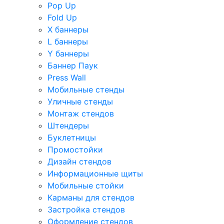
Pop Up
Fold Up
Х баннеры
L баннеры
Y баннеры
Баннер Паук
Press Wall
Мобильные стенды
Уличные стенды
Монтаж стендов
Штендеры
Буклетницы
Промостойки
Дизайн стендов
Информационные щиты
Мобильные стойки
Карманы для стендов
Застройка стендов
Оформление стендов