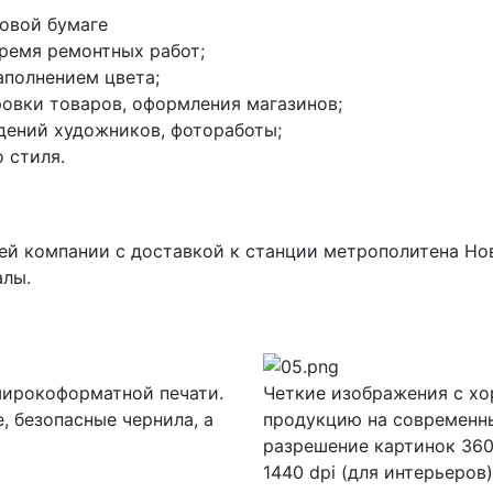
товой бумаге
ремя ремонтных работ;
аполнением цвета;
ровки товаров, оформления магазинов;
едений художников, фотоработы;
 стиля.
а
й компании с доставкой к станции метрополитена Нов
алы.
широкоформатной печати.
Четкие изображения с хо
 безопасные чернила, а
продукцию на современн
разрешение картинок 360
1440 dpi (для интерьеров)