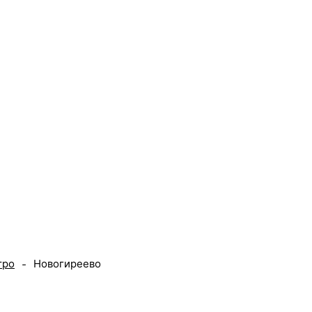
 печать
Наружная реклама
Выставки
Портфолио
Ц
тро
Новогиреево
-