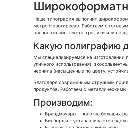
Широкоформатна
Наша типография выполнит широкоформа
метро Новогиреево. Работаем с готовым
расположение текста, графики или созда
Какую полиграфию 
Мы специализируемся на изготовлении 
уличного использования), экосольвентны
чернила (насыщенные по цвету, устойчи
Благодаря современным струйным принт
продуктов. Работаем с металлическими 
Производим:
Брандмауэры – полотна больших ра
Билборды – устанавливаются вдоль 
Баннеры для помещений и улиц;