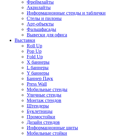
Фреймлайты
Акрилайты
Информационные стенды и таблички
Стелы и пилоны
Арт-объекты
Фальшфасады
Вывески для офиса
Выставки
Roll Up
Pop Up
Fold Up
Х баннеры
L баннеры
Y баннеры
Баннер Паук
Press Wall
Мобильные стенды
Уличные стенды
Монтаж стендов
Штендеры
Буклетницы
Промостойки
Дизайн стендов
Информационные щиты
Мобильные стойки