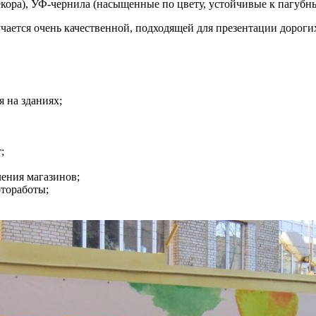
декора), УФ-чернила (насыщенные по цвету, устойчивые к пагуб
ется очень качественной, подходящей для презентации дорогих
 на зданиях;
;
ления магазинов;
отоработы;