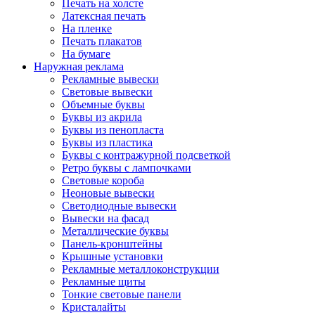
Печать на холсте
Латексная печать
На пленке
Печать плакатов
На бумаге
Наружная реклама
Рекламные вывески
Световые вывески
Объемные буквы
Буквы из акрила
Буквы из пенопласта
Буквы из пластика
Буквы с контражурной подсветкой
Ретро буквы с лампочками
Световые короба
Неоновые вывески
Светодиодные вывески
Вывески на фасад
Металлические буквы
Панель-кронштейны
Крышные установки
Рекламные металлоконструкции
Рекламные щиты
Тонкие световые панели
Кристалайты