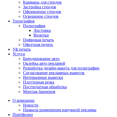
Карманы для стендов
Застройка стендов
Оформление стендов
Освещение стендов
Типография
Полиграфия
Листовки
Визитки
Цифровая печать
Офсетная печать
Уф печать
Услуги
Брендирование авто
Оклейка авто рекламой
Разработка дизайн-макета для полиграфии
Согласование рекламных вывесок
Интерьерные вывески
Плоттерная резка
Постпечатная обработка
Монтаж баннеров
О компании
Новости
Правила размещения наружной рекламы
Портфолио