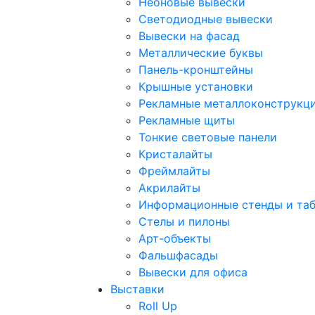
Неоновые вывески
Светодиодные вывески
Вывески на фасад
Металлические буквы
Панель-кронштейны
Крышные установки
Рекламные металлоконструкц
Рекламные щиты
Тонкие световые панели
Кристалайты
Фреймлайты
Акрилайты
Информационные стенды и та
Стелы и пилоны
Арт-объекты
Фальшфасады
Вывески для офиса
Выставки
Roll Up