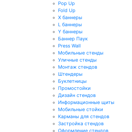
Pop Up
Fold Up
Х баннеры
L баннеры
Y баннеры
Баннер Паук
Press Wall
Мобильные стенды
Уличные стенды
Монтаж стендов
Штендеры
Буклетницы
Промостойки
Дизайн стендов
Информационные щиты
Мобильные стойки
Карманы для стендов
Застройка стендов
Оформление стендов