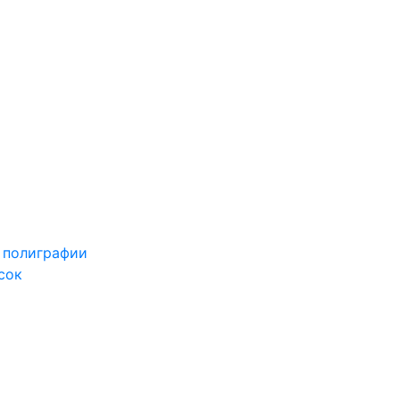
 полиграфии
сок