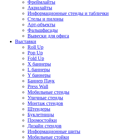
Фреймлайты
Акрилайты
Информационные стенды и таблички
Стелы и пилоны
Арт-объекты
Фальшфасады
Вывески для офиса
Выставки
Roll Up
Pop Up
Fold Up
Х баннеры
L баннеры
Y баннеры
Баннер Паук
Press Wall
Мобильные стенды
Уличные стенды
Монтаж стендов
Штендеры
Буклетницы
Промостойки
Дизайн стендов
Информационные щиты
Мобильные стойки