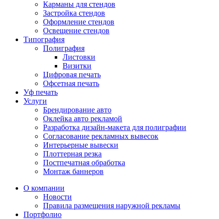
Карманы для стендов
Застройка стендов
Оформление стендов
Освещение стендов
Типография
Полиграфия
Листовки
Визитки
Цифровая печать
Офсетная печать
Уф печать
Услуги
Брендирование авто
Оклейка авто рекламой
Разработка дизайн-макета для полиграфии
Согласование рекламных вывесок
Интерьерные вывески
Плоттерная резка
Постпечатная обработка
Монтаж баннеров
О компании
Новости
Правила размещения наружной рекламы
Портфолио