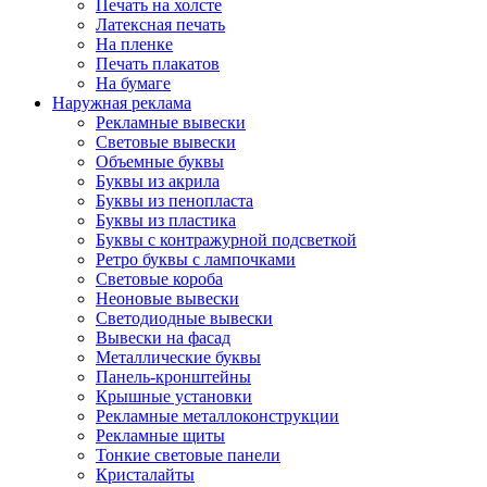
Печать на холсте
Латексная печать
На пленке
Печать плакатов
На бумаге
Наружная реклама
Рекламные вывески
Световые вывески
Объемные буквы
Буквы из акрила
Буквы из пенопласта
Буквы из пластика
Буквы с контражурной подсветкой
Ретро буквы с лампочками
Световые короба
Неоновые вывески
Светодиодные вывески
Вывески на фасад
Металлические буквы
Панель-кронштейны
Крышные установки
Рекламные металлоконструкции
Рекламные щиты
Тонкие световые панели
Кристалайты