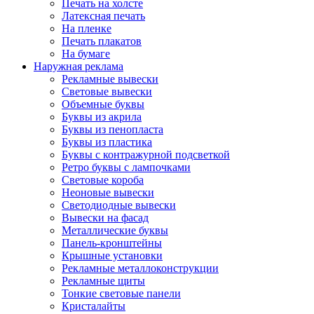
Печать на холсте
Латексная печать
На пленке
Печать плакатов
На бумаге
Наружная реклама
Рекламные вывески
Световые вывески
Объемные буквы
Буквы из акрила
Буквы из пенопласта
Буквы из пластика
Буквы с контражурной подсветкой
Ретро буквы с лампочками
Световые короба
Неоновые вывески
Светодиодные вывески
Вывески на фасад
Металлические буквы
Панель-кронштейны
Крышные установки
Рекламные металлоконструкции
Рекламные щиты
Тонкие световые панели
Кристалайты