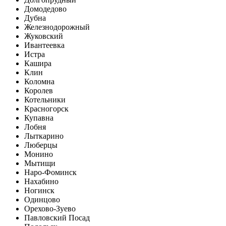
Домодедово
Дубна
Железнодорожный
Жуковский
Ивантеевка
Истра
Кашира
Клин
Коломна
Королев
Котельники
Красногорск
Купавна
Лобня
Лыткарино
Люберцы
Монино
Мытищи
Наро-Фоминск
Нахабино
Ногинск
Одинцово
Орехово-Зуево
Павловский Посад