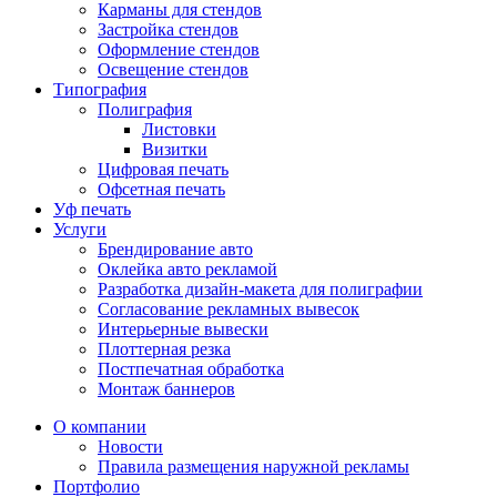
Карманы для стендов
Застройка стендов
Оформление стендов
Освещение стендов
Типография
Полиграфия
Листовки
Визитки
Цифровая печать
Офсетная печать
Уф печать
Услуги
Брендирование авто
Оклейка авто рекламой
Разработка дизайн-макета для полиграфии
Согласование рекламных вывесок
Интерьерные вывески
Плоттерная резка
Постпечатная обработка
Монтаж баннеров
О компании
Новости
Правила размещения наружной рекламы
Портфолио