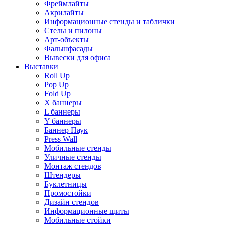
Фреймлайты
Акрилайты
Информационные стенды и таблички
Стелы и пилоны
Арт-объекты
Фальшфасады
Вывески для офиса
Выставки
Roll Up
Pop Up
Fold Up
Х баннеры
L баннеры
Y баннеры
Баннер Паук
Press Wall
Мобильные стенды
Уличные стенды
Монтаж стендов
Штендеры
Буклетницы
Промостойки
Дизайн стендов
Информационные щиты
Мобильные стойки