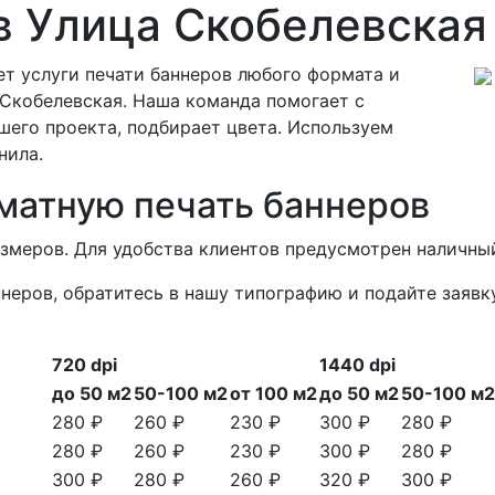
в Улица Скобелевская
т услуги печати баннеров любого формата и
Скобелевская. Наша команда помогает с
шего проекта, подбирает цвета. Используем
нила.
матную печать баннеров
азмеров. Для удобства клиентов предусмотрен наличный
неров, обратитесь в нашу типографию и подайте заявк
720 dpi
1440 dpi
до 50 м2
50-100 м2
от 100 м2
до 50 м2
50-100 м2
280 ₽
260 ₽
230 ₽
300 ₽
280 ₽
280 ₽
260 ₽
230 ₽
300 ₽
280 ₽
300 ₽
280 ₽
260 ₽
320 ₽
300 ₽