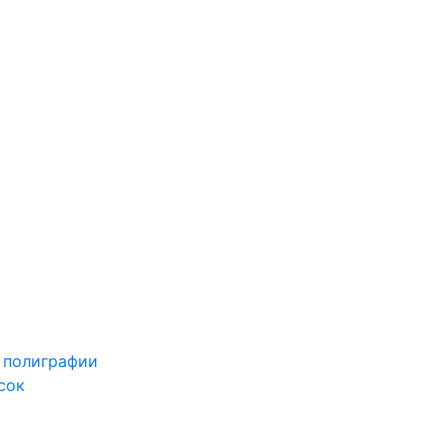
 полиграфии
сок