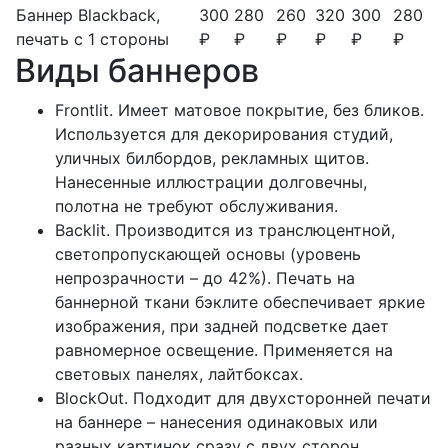
Баннер Blackback,
300
280
260
320
300
280
печать с 1 стороны
₽
₽
₽
₽
₽
₽
Виды баннеров
Frontlit. Имеет матовое покрытие, без бликов.
Используется для декорирования студий,
уличных билбордов, рекламных щитов.
Нанесенные иллюстрации долговечны,
полотна не требуют обслуживания.
Backlit. Производится из транслюцентной,
светопропускающей основы (уровень
непрозрачности – до 42%). Печать на
баннерной ткани бэклите обеспечивает яркие
изображения, при задней подсветке дает
равномерное освещение. Применяется на
световых панелях, лайтбоксах.
BlockOut. Подходит для двухсторонней печати
на баннере – нанесения одинаковых или
разных картинок сразу с двух сторон.