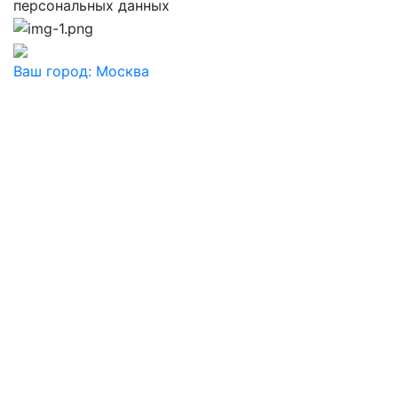
персональных данных
Ваш город:
Москва
Ваш город
Москва
Балашиха
Видное
Воскресенск
Дзержинский
Дмитров
Долгопрудный
Домодедово
Дубна
Железнодорожный
Жуковский
Ивантеевка
Истра