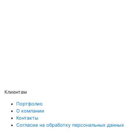
Подольск
Пушкино
Раменское
Реутов
Сергиев Посад
Серпухов
Солнечногорск
Химки
Чехов
Щёлково
Электросталь
Электроугли
Клиентам
Портфолио
О компании
Контакты
Согласие на обработку персональных данных