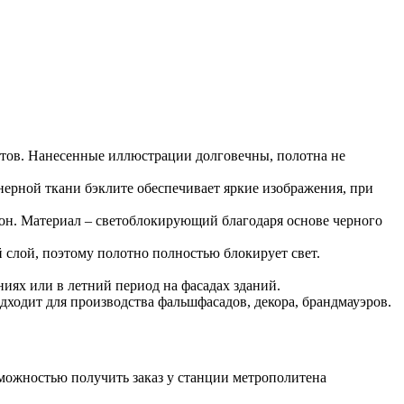
щитов. Нанесенные иллюстрации долговечны, полотна не
нерной ткани бэклите обеспечивает яркие изображения, при
рон. Материал – светоблокирующий благодаря основе черного
 слой, поэтому полотно полностью блокирует свет.
иях или в летний период на фасадах зданий.
одходит для производства фальшфасадов, декора, брандмауэров.
зможностью получить заказ у станции метрополитена