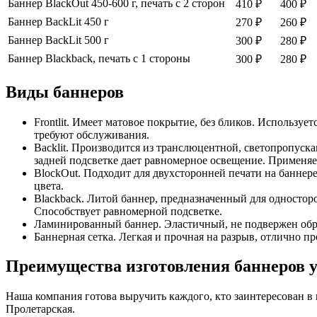
Баннер BlackOut 450-600 г, печать с 2 сторон
410 ₽
400 ₽
Баннер BackLit 450 г
270 ₽
260 ₽
Баннер BackLit 500 г
300 ₽
280 ₽
Баннер Blackback, печать с 1 стороны
300 ₽
280 ₽
Виды баннеров
Frontlit. Имеет матовое покрытие, без бликов. Использ
требуют обслуживания.
Backlit. Производится из транслюцентной, светопропуск
задней подсветке дает равномерное освещение. Применяет
BlockOut. Подходит для двухсторонней печати на баннер
цвета.
Blackback. Литой баннер, предназначенный для одностор
Способствует равномерной подсветке.
Ламинированный баннер. Эластичный, не подвержен обра
Баннерная сетка. Легкая и прочная на разрыв, отлично п
Преимущества изготовления баннеров у
Наша компания готова выручить каждого, кто заинтересован в
Пролетарская.