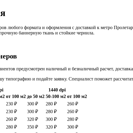
ая
ров любого формата и оформления с доставкой к метро Пролетар
 прочную баннерную ткань и стойкие чернила.
неров
клиентов предусмотрен наличный и безналичный расчет, доставка
ашу типографию и подайте заявку. Специалист поможет рассчита
pi
1440 dpi
 м2
от 100 м2
до 50 м2
50-100 м2
от 100 м2
230 ₽
300 ₽
280 ₽
260 ₽
230 ₽
300 ₽
280 ₽
260 ₽
260 ₽
320 ₽
300 ₽
280 ₽
280 ₽
350 ₽
320 ₽
300 ₽