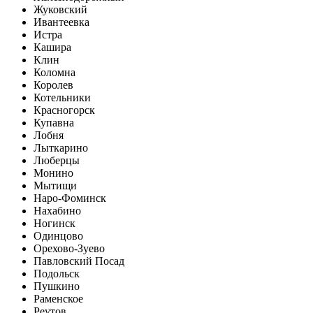
Жуковский
Ивантеевка
Истра
Кашира
Клин
Коломна
Королев
Котельники
Красногорск
Купавна
Лобня
Лыткарино
Люберцы
Монино
Мытищи
Наро-Фоминск
Нахабино
Ногинск
Одинцово
Орехово-Зуево
Павловский Посад
Подольск
Пушкино
Раменское
Реутов