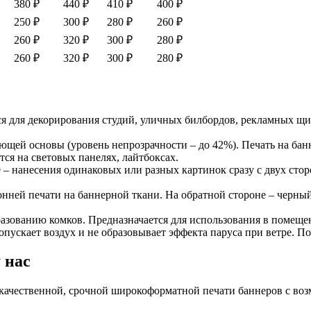
380 ₽
440 ₽
410 ₽
400 ₽
250 ₽
300 ₽
280 ₽
260 ₽
260 ₽
320 ₽
300 ₽
280 ₽
260 ₽
320 ₽
300 ₽
280 ₽
уется для декорирования студий, уличных билбордов, рекламных 
ающей основы (уровень непрозрачности – до 42%). Печать на бан
ся на световых панелях, лайтбоксах.
е – нанесения одинаковых или разных картинок сразу с двух сто
онней печати на баннерной ткани. На обратной стороне – черный
зованию комков. Предназначается для использования в помещен
ропускает воздух и не образовывает эффекта паруса при ветре. П
 нас
 качественной, срочной широкоформатной печати баннеров с во