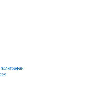
 полиграфии
сок