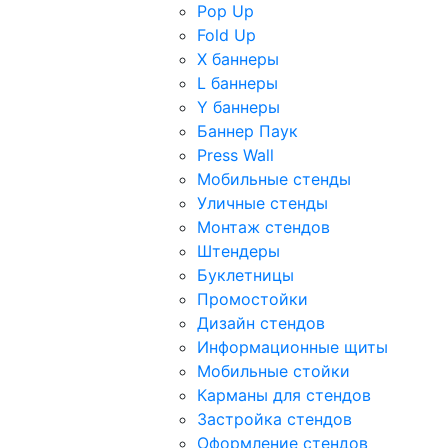
Pop Up
Fold Up
Х баннеры
L баннеры
Y баннеры
Баннер Паук
Press Wall
Мобильные стенды
Уличные стенды
Монтаж стендов
Штендеры
Буклетницы
Промостойки
Дизайн стендов
Информационные щиты
Мобильные стойки
Карманы для стендов
Застройка стендов
Оформление стендов