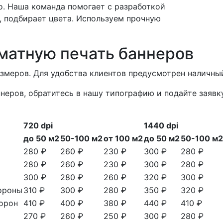
о. Наша команда помогает с разработкой
, подбирает цвета. Используем прочную
матную печать баннеров
азмеров. Для удобства клиентов предусмотрен наличный
неров, обратитесь в нашу типографию и подайте заявк
720 dpi
1440 dpi
до 50 м2
50-100 м2
от 100 м2
до 50 м2
50-100 м2
280 ₽
260 ₽
230 ₽
300 ₽
280 ₽
280 ₽
260 ₽
230 ₽
300 ₽
280 ₽
300 ₽
280 ₽
260 ₽
320 ₽
300 ₽
тороны
310 ₽
300 ₽
280 ₽
350 ₽
320 ₽
торон
410 ₽
400 ₽
380 ₽
440 ₽
410 ₽
270 ₽
260 ₽
250 ₽
300 ₽
280 ₽