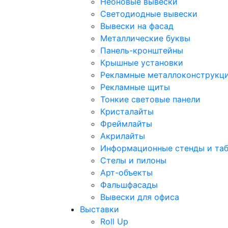
Неоновые вывески
Светодиодные вывески
Вывески на фасад
Металлические буквы
Панель-кронштейны
Крышные установки
Рекламные металлоконструкц
Рекламные щиты
Тонкие световые панели
Кристалайты
Фреймлайты
Акрилайты
Информационные стенды и та
Стелы и пилоны
Арт-объекты
Фальшфасады
Вывески для офиса
Выставки
Roll Up