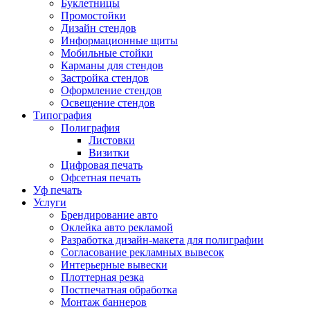
Буклетницы
Промостойки
Дизайн стендов
Информационные щиты
Мобильные стойки
Карманы для стендов
Застройка стендов
Оформление стендов
Освещение стендов
Типография
Полиграфия
Листовки
Визитки
Цифровая печать
Офсетная печать
Уф печать
Услуги
Брендирование авто
Оклейка авто рекламой
Разработка дизайн-макета для полиграфии
Согласование рекламных вывесок
Интерьерные вывески
Плоттерная резка
Постпечатная обработка
Монтаж баннеров