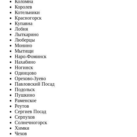
Коломна
Королев
Котельники
Красногорск
Купавна
Лобня
Лыткарино
Люберцы
Монино
Мытищи
Наро-Фоминск
Нахабино
Ногинск
Одинцово
Орехово-Зуево
Павловский Посад
Подольск
Пушкино
Раменское
Реутов
Сергиев Посад
Серпухов
Солнечногорск
Химки
Чехов