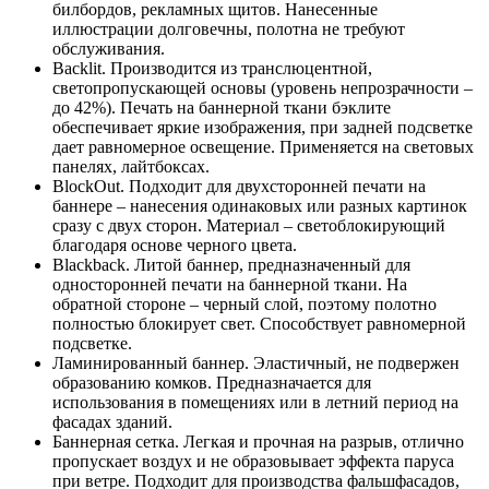
билбордов, рекламных щитов. Нанесенные
иллюстрации долговечны, полотна не требуют
обслуживания.
Backlit. Производится из транслюцентной,
светопропускающей основы (уровень непрозрачности –
до 42%). Печать на баннерной ткани бэклите
обеспечивает яркие изображения, при задней подсветке
дает равномерное освещение. Применяется на световых
панелях, лайтбоксах.
BlockOut. Подходит для двухсторонней печати на
баннере – нанесения одинаковых или разных картинок
сразу с двух сторон. Материал – светоблокирующий
благодаря основе черного цвета.
Blackback. Литой баннер, предназначенный для
односторонней печати на баннерной ткани. На
обратной стороне – черный слой, поэтому полотно
полностью блокирует свет. Способствует равномерной
подсветке.
Ламинированный баннер. Эластичный, не подвержен
образованию комков. Предназначается для
использования в помещениях или в летний период на
фасадах зданий.
Баннерная сетка. Легкая и прочная на разрыв, отлично
пропускает воздух и не образовывает эффекта паруса
при ветре. Подходит для производства фальшфасадов,