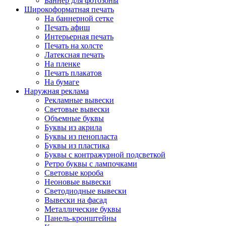
Баннер для фотозоны
Широкоформатная печать
На баннерной сетке
Печать афиш
Интерьерная печать
Печать на холсте
Латексная печать
На пленке
Печать плакатов
На бумаге
Наружная реклама
Рекламные вывески
Световые вывески
Объемные буквы
Буквы из акрила
Буквы из пенопласта
Буквы из пластика
Буквы с контражурной подсветкой
Ретро буквы с лампочками
Световые короба
Неоновые вывески
Светодиодные вывески
Вывески на фасад
Металлические буквы
Панель-кронштейны