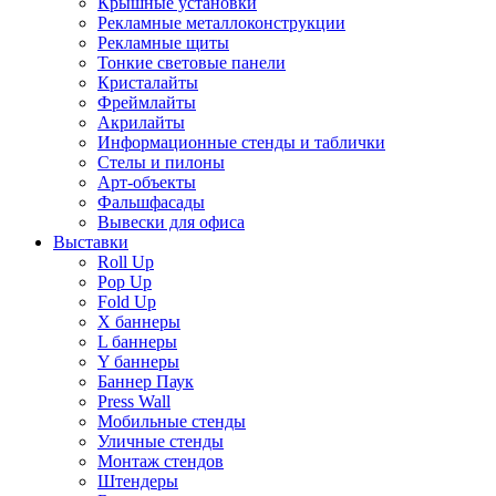
Крышные установки
Рекламные металлоконструкции
Рекламные щиты
Тонкие световые панели
Кристалайты
Фреймлайты
Акрилайты
Информационные стенды и таблички
Стелы и пилоны
Арт-объекты
Фальшфасады
Вывески для офиса
Выставки
Roll Up
Pop Up
Fold Up
Х баннеры
L баннеры
Y баннеры
Баннер Паук
Press Wall
Мобильные стенды
Уличные стенды
Монтаж стендов
Штендеры