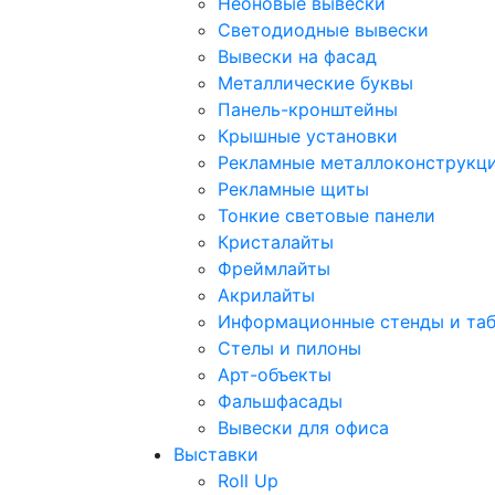
Неоновые вывески
Светодиодные вывески
Вывески на фасад
Металлические буквы
Панель-кронштейны
Крышные установки
Рекламные металлоконструкц
Рекламные щиты
Тонкие световые панели
Кристалайты
Фреймлайты
Акрилайты
Информационные стенды и та
Стелы и пилоны
Арт-объекты
Фальшфасады
Вывески для офиса
Выставки
Roll Up