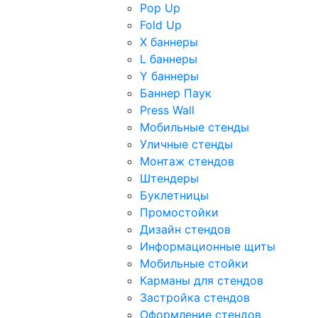
Pop Up
Fold Up
Х баннеры
L баннеры
Y баннеры
Баннер Паук
Press Wall
Мобильные стенды
Уличные стенды
Монтаж стендов
Штендеры
Буклетницы
Промостойки
Дизайн стендов
Информационные щиты
Мобильные стойки
Карманы для стендов
Застройка стендов
Оформление стендов