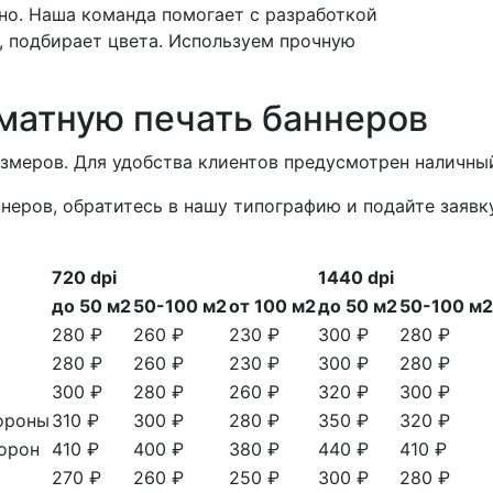
но. Наша команда помогает с разработкой
, подбирает цвета. Используем прочную
матную печать баннеров
азмеров. Для удобства клиентов предусмотрен наличный
неров, обратитесь в нашу типографию и подайте заявк
720 dpi
1440 dpi
до 50 м2
50-100 м2
от 100 м2
до 50 м2
50-100 м2
280 ₽
260 ₽
230 ₽
300 ₽
280 ₽
280 ₽
260 ₽
230 ₽
300 ₽
280 ₽
300 ₽
280 ₽
260 ₽
320 ₽
300 ₽
тороны
310 ₽
300 ₽
280 ₽
350 ₽
320 ₽
торон
410 ₽
400 ₽
380 ₽
440 ₽
410 ₽
270 ₽
260 ₽
250 ₽
300 ₽
280 ₽