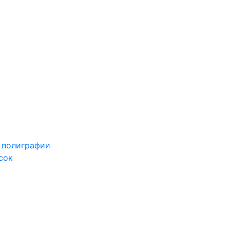
 полиграфии
сок