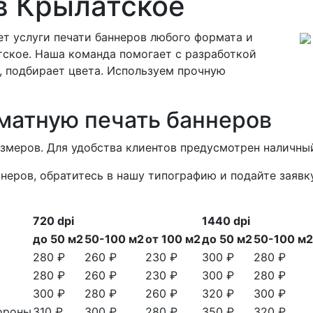
в Крылатское
т услуги печати баннеров любого формата и
тское. Наша команда помогает с разработкой
, подбирает цвета. Используем прочную
матную печать баннеров
азмеров. Для удобства клиентов предусмотрен наличный
неров, обратитесь в нашу типографию и подайте заявк
720 dpi
1440 dpi
до 50 м2
50-100 м2
от 100 м2
до 50 м2
50-100 м2
280 ₽
260 ₽
230 ₽
300 ₽
280 ₽
280 ₽
260 ₽
230 ₽
300 ₽
280 ₽
300 ₽
280 ₽
260 ₽
320 ₽
300 ₽
тороны
310 ₽
300 ₽
280 ₽
350 ₽
320 ₽