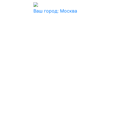
Ваш город:
Москва
Ваш город
Москва
Балашиха
Видное
Воскресенск
Дзержинский
Дмитров
Долгопрудный
Домодедово
Дубна
Железнодорожный
Жуковский
Ивантеевка
Истра
Кашира