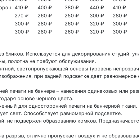
торон
410 ₽
400 ₽
380 ₽
440 ₽
410 ₽
270 ₽
260 ₽
250 ₽
300 ₽
280 ₽
300 ₽
280 ₽
260 ₽
320 ₽
300 ₽
300 ₽
280 ₽
260 ₽
320 ₽
300 ₽
 без бликов. Используется для декорирования студий, у
ы, полотна не требуют обслуживания.
ентной, светопропускающей основы (уровень непрозрач
 изображения, при задней подсветке дает равномерное
ней печати на баннере – нанесения одинаковых или раз
одаря основе черного цвета.
аченный для односторонней печати на баннерной ткани.
ует свет. Способствует равномерной подсветке.
й, не подвержен образованию комков. Предназначаетс
.
 на разрыв, отлично пропускает воздух и не образовыв