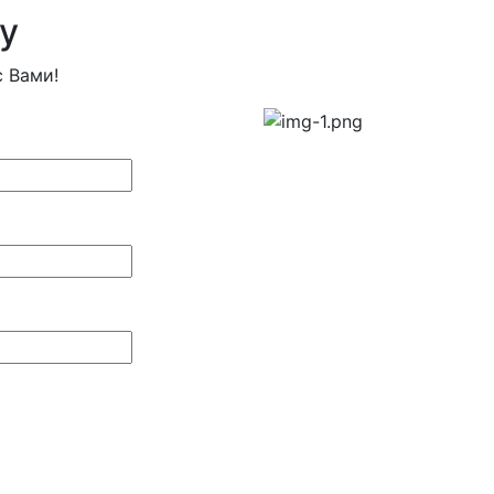
у
 Вами!