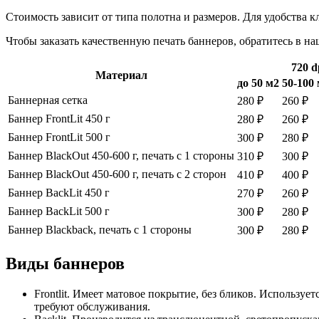
Стоимость зависит от типа полотна и размеров. Для удобства 
Чтобы заказать качественную печать баннеров, обратитесь в н
720 d
Материал
до 50 м2
50-100
Баннерная сетка
280 ₽
260 ₽
Баннер FrontLit 450 г
280 ₽
260 ₽
Баннер FrontLit 500 г
300 ₽
280 ₽
Баннер BlackOut 450-600 г, печать с 1 стороны
310 ₽
300 ₽
Баннер BlackOut 450-600 г, печать с 2 сторон
410 ₽
400 ₽
Баннер BackLit 450 г
270 ₽
260 ₽
Баннер BackLit 500 г
300 ₽
280 ₽
Баннер Blackback, печать с 1 стороны
300 ₽
280 ₽
Виды баннеров
Frontlit. Имеет матовое покрытие, без бликов. Использ
требуют обслуживания.