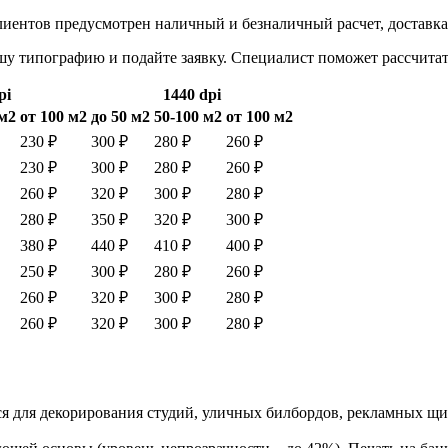
клиентов предусмотрен наличный и безналичный расчет, доставка
ашу типографию и подайте заявку. Специалист поможет рассчита
pi
1440 dpi
 м2
от 100 м2
до 50 м2
50-100 м2
от 100 м2
230 ₽
300 ₽
280 ₽
260 ₽
230 ₽
300 ₽
280 ₽
260 ₽
260 ₽
320 ₽
300 ₽
280 ₽
280 ₽
350 ₽
320 ₽
300 ₽
380 ₽
440 ₽
410 ₽
400 ₽
250 ₽
300 ₽
280 ₽
260 ₽
260 ₽
320 ₽
300 ₽
280 ₽
260 ₽
320 ₽
300 ₽
280 ₽
уется для декорирования студий, уличных билбордов, рекламных 