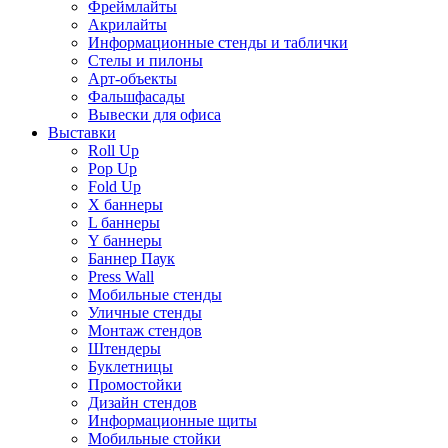
Фреймлайты
Акрилайты
Информационные стенды и таблички
Стелы и пилоны
Арт-объекты
Фальшфасады
Вывески для офиса
Выставки
Roll Up
Pop Up
Fold Up
Х баннеры
L баннеры
Y баннеры
Баннер Паук
Press Wall
Мобильные стенды
Уличные стенды
Монтаж стендов
Штендеры
Буклетницы
Промостойки
Дизайн стендов
Информационные щиты
Мобильные стойки