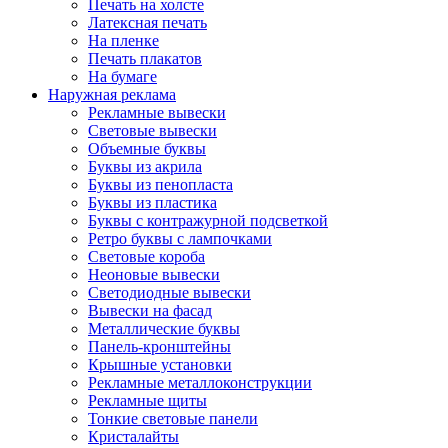
Печать на холсте
Латексная печать
На пленке
Печать плакатов
На бумаге
Наружная реклама
Рекламные вывески
Световые вывески
Объемные буквы
Буквы из акрила
Буквы из пенопласта
Буквы из пластика
Буквы с контражурной подсветкой
Ретро буквы с лампочками
Световые короба
Неоновые вывески
Светодиодные вывески
Вывески на фасад
Металлические буквы
Панель-кронштейны
Крышные установки
Рекламные металлоконструкции
Рекламные щиты
Тонкие световые панели
Кристалайты