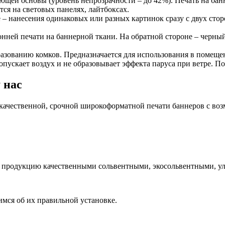
ающей основы (уровень непрозрачности – до 42%). Печать на бан
ся на световых панелях, лайтбоксах.
е – нанесения одинаковых или разных картинок сразу с двух сто
онней печати на баннерной ткани. На обратной стороне – черный
зованию комков. Предназначается для использования в помещен
ропускает воздух и не образовывает эффекта паруса при ветре. П
 нас
 качественной, срочной широкоформатной печати баннеров с во
м продукцию качественными сольвентными, экосольвентными, у
имся об их правильной установке.