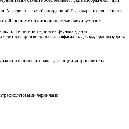
нерной ткани бэклите обеспечивает яркие изображения, при
рон. Материал – светоблокирующий благодаря основе черного
 слой, поэтому полотно полностью блокирует свет.
иях или в летний период на фасадах зданий.
одходит для производства фальшфасадов, декора, брандмауэров.
зможностью получить заказ у станции метрополитена
льтрафиолетовыми чернилами.