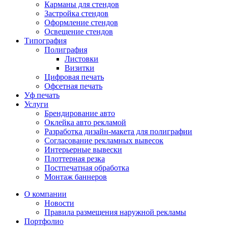
Карманы для стендов
Застройка стендов
Оформление стендов
Освещение стендов
Типография
Полиграфия
Листовки
Визитки
Цифровая печать
Офсетная печать
Уф печать
Услуги
Брендирование авто
Оклейка авто рекламой
Разработка дизайн-макета для полиграфии
Согласование рекламных вывесок
Интерьерные вывески
Плоттерная резка
Постпечатная обработка
Монтаж баннеров
О компании
Новости
Правила размещения наружной рекламы
Портфолио