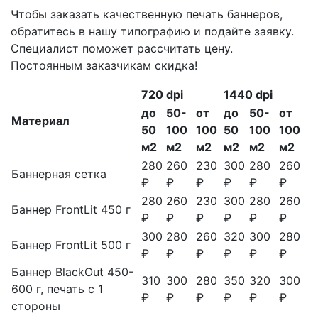
Чтобы заказать качественную печать баннеров,
обратитесь в нашу типографию и подайте заявку.
Специалист поможет рассчитать цену.
Постоянным заказчикам скидка!
720 dpi
1440 dpi
до
50-
от
до
50-
от
Материал
50
100
100
50
100
100
м2
м2
м2
м2
м2
м2
280
260
230
300
280
260
Баннерная сетка
₽
₽
₽
₽
₽
₽
280
260
230
300
280
260
Баннер FrontLit 450 г
₽
₽
₽
₽
₽
₽
300
280
260
320
300
280
Баннер FrontLit 500 г
₽
₽
₽
₽
₽
₽
Баннер BlackOut 450-
310
300
280
350
320
300
600 г, печать с 1
₽
₽
₽
₽
₽
₽
стороны