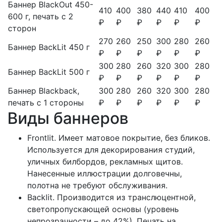
Баннер BlackOut 450-
410
400
380
440
410
400
600 г, печать с 2
₽
₽
₽
₽
₽
₽
сторон
270
260
250
300
280
260
Баннер BackLit 450 г
₽
₽
₽
₽
₽
₽
300
280
260
320
300
280
Баннер BackLit 500 г
₽
₽
₽
₽
₽
₽
Баннер Blackback,
300
280
260
320
300
280
печать с 1 стороны
₽
₽
₽
₽
₽
₽
Виды баннеров
Frontlit. Имеет матовое покрытие, без бликов.
Используется для декорирования студий,
уличных билбордов, рекламных щитов.
Нанесенные иллюстрации долговечны,
полотна не требуют обслуживания.
Backlit. Производится из транслюцентной,
светопропускающей основы (уровень
непрозрачности – до 42%). Печать на