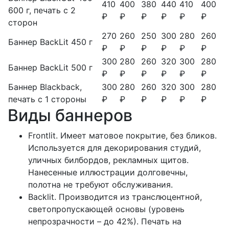
410
400
380
440
410
400
600 г, печать с 2
₽
₽
₽
₽
₽
₽
сторон
270
260
250
300
280
260
Баннер BackLit 450 г
₽
₽
₽
₽
₽
₽
300
280
260
320
300
280
Баннер BackLit 500 г
₽
₽
₽
₽
₽
₽
Баннер Blackback,
300
280
260
320
300
280
печать с 1 стороны
₽
₽
₽
₽
₽
₽
Виды баннеров
Frontlit. Имеет матовое покрытие, без бликов.
Используется для декорирования студий,
уличных билбордов, рекламных щитов.
Нанесенные иллюстрации долговечны,
полотна не требуют обслуживания.
Backlit. Производится из транслюцентной,
светопропускающей основы (уровень
непрозрачности – до 42%). Печать на