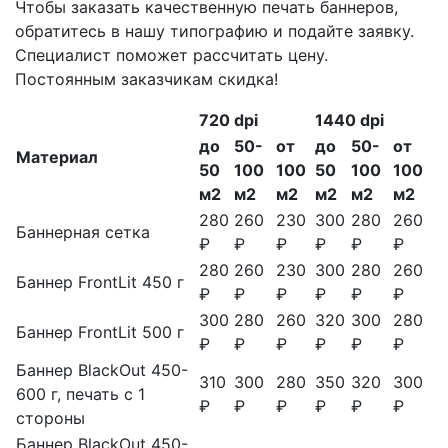
Чтобы заказать качественную печать баннеров,
обратитесь в нашу типографию и подайте заявку.
Специалист поможет рассчитать цену.
Постоянным заказчикам скидка!
720 dpi
1440 dpi
до
50-
от
до
50-
от
Материал
50
100
100
50
100
100
м2
м2
м2
м2
м2
м2
280
260
230
300
280
260
Баннерная сетка
₽
₽
₽
₽
₽
₽
280
260
230
300
280
260
Баннер FrontLit 450 г
₽
₽
₽
₽
₽
₽
300
280
260
320
300
280
Баннер FrontLit 500 г
₽
₽
₽
₽
₽
₽
Баннер BlackOut 450-
310
300
280
350
320
300
600 г, печать с 1
₽
₽
₽
₽
₽
₽
стороны
Баннер BlackOut 450-