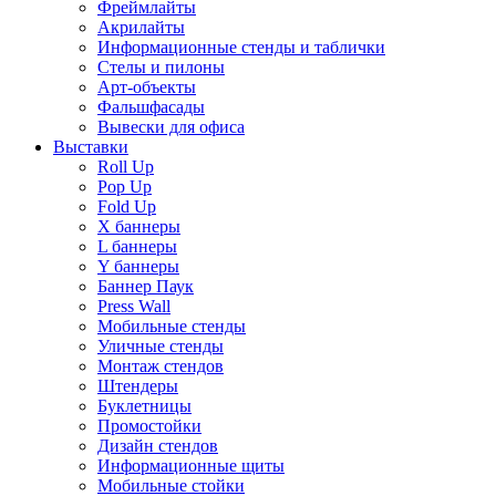
Фреймлайты
Акрилайты
Информационные стенды и таблички
Стелы и пилоны
Арт-объекты
Фальшфасады
Вывески для офиса
Выставки
Roll Up
Pop Up
Fold Up
Х баннеры
L баннеры
Y баннеры
Баннер Паук
Press Wall
Мобильные стенды
Уличные стенды
Монтаж стендов
Штендеры
Буклетницы
Промостойки
Дизайн стендов
Информационные щиты
Мобильные стойки