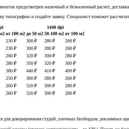
клиентов предусмотрен наличный и безналичный расчет, доставка
ашу типографию и подайте заявку. Специалист поможет рассчита
pi
1440 dpi
 м2
от 100 м2
до 50 м2
50-100 м2
от 100 м2
230 ₽
300 ₽
280 ₽
260 ₽
230 ₽
300 ₽
280 ₽
260 ₽
260 ₽
320 ₽
300 ₽
280 ₽
280 ₽
350 ₽
320 ₽
300 ₽
380 ₽
440 ₽
410 ₽
400 ₽
250 ₽
300 ₽
280 ₽
260 ₽
260 ₽
320 ₽
300 ₽
280 ₽
260 ₽
320 ₽
300 ₽
280 ₽
уется для декорирования студий, уличных билбордов, рекламных 