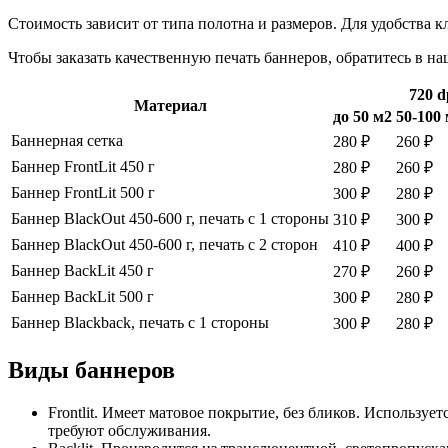
Стоимость зависит от типа полотна и размеров. Для удобства 
Чтобы заказать качественную печать баннеров, обратитесь в н
720 d
Материал
до 50 м2
50-100
Баннерная сетка
280 ₽
260 ₽
Баннер FrontLit 450 г
280 ₽
260 ₽
Баннер FrontLit 500 г
300 ₽
280 ₽
Баннер BlackOut 450-600 г, печать с 1 стороны
310 ₽
300 ₽
Баннер BlackOut 450-600 г, печать с 2 сторон
410 ₽
400 ₽
Баннер BackLit 450 г
270 ₽
260 ₽
Баннер BackLit 500 г
300 ₽
280 ₽
Баннер Blackback, печать с 1 стороны
300 ₽
280 ₽
Виды баннеров
Frontlit. Имеет матовое покрытие, без бликов. Использ
требуют обслуживания.