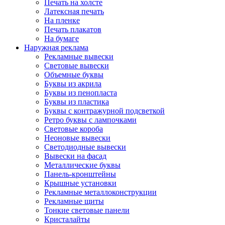
Печать на холсте
Латексная печать
На пленке
Печать плакатов
На бумаге
Наружная реклама
Рекламные вывески
Световые вывески
Объемные буквы
Буквы из акрила
Буквы из пенопласта
Буквы из пластика
Буквы с контражурной подсветкой
Ретро буквы с лампочками
Световые короба
Неоновые вывески
Светодиодные вывески
Вывески на фасад
Металлические буквы
Панель-кронштейны
Крышные установки
Рекламные металлоконструкции
Рекламные щиты
Тонкие световые панели
Кристалайты