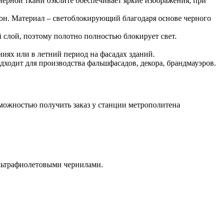
нерной ткани бэклите обеспечивает яркие изображения, при
рон. Материал – светоблокирующий благодаря основе черного
 слой, поэтому полотно полностью блокирует свет.
иях или в летний период на фасадах зданий.
одходит для производства фальшфасадов, декора, брандмауэров.
зможностью получить заказ у станции метрополитена
льтрафиолетовыми чернилами.