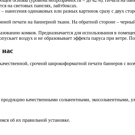
ающей основы (уровень непрозрачности – до 42%). Печать на бан
ся на световых панелях, лайтбоксах.
е – нанесения одинаковых или разных картинок сразу с двух сто
онней печати на баннерной ткани. На обратной стороне – черный
зованию комков. Предназначается для использования в помещен
ропускает воздух и не образовывает эффекта паруса при ветре. П
 нас
 качественной, срочной широкоформатной печати баннеров с во
м продукцию качественными сольвентными, экосольвентными, у
имся об их правильной установке.