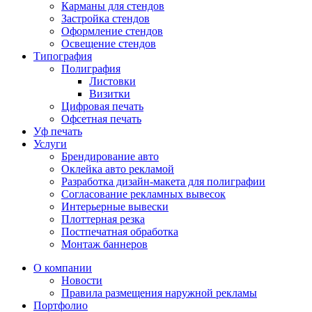
Карманы для стендов
Застройка стендов
Оформление стендов
Освещение стендов
Типография
Полиграфия
Листовки
Визитки
Цифровая печать
Офсетная печать
Уф печать
Услуги
Брендирование авто
Оклейка авто рекламой
Разработка дизайн-макета для полиграфии
Согласование рекламных вывесок
Интерьерные вывески
Плоттерная резка
Постпечатная обработка
Монтаж баннеров
О компании
Новости
Правила размещения наружной рекламы
Портфолио