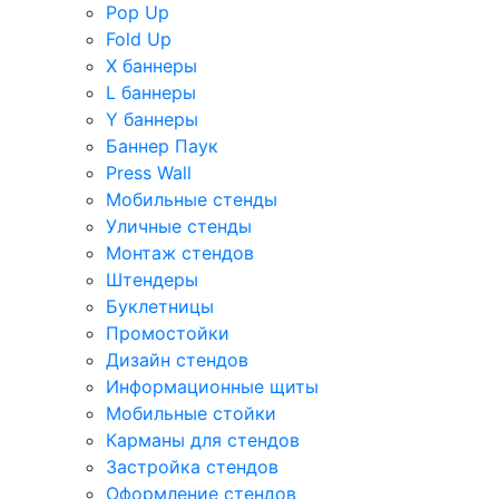
Pop Up
Fold Up
Х баннеры
L баннеры
Y баннеры
Баннер Паук
Press Wall
Мобильные стенды
Уличные стенды
Монтаж стендов
Штендеры
Буклетницы
Промостойки
Дизайн стендов
Информационные щиты
Мобильные стойки
Карманы для стендов
Застройка стендов
Оформление стендов