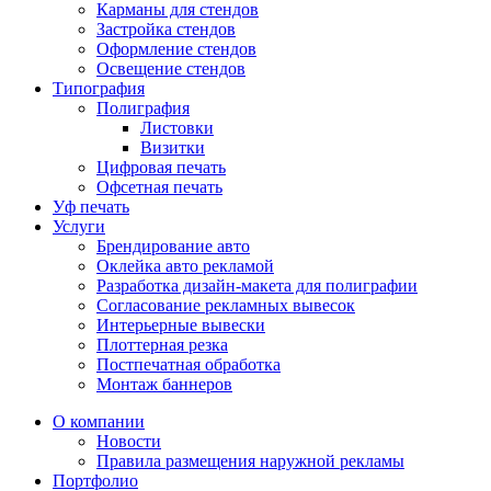
Карманы для стендов
Застройка стендов
Оформление стендов
Освещение стендов
Типография
Полиграфия
Листовки
Визитки
Цифровая печать
Офсетная печать
Уф печать
Услуги
Брендирование авто
Оклейка авто рекламой
Разработка дизайн-макета для полиграфии
Согласование рекламных вывесок
Интерьерные вывески
Плоттерная резка
Постпечатная обработка
Монтаж баннеров
О компании
Новости
Правила размещения наружной рекламы
Портфолио