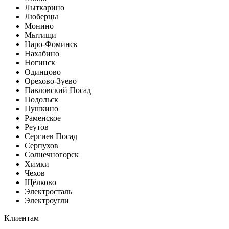
Лыткарино
Люберцы
Монино
Мытищи
Наро-Фоминск
Нахабино
Ногинск
Одинцово
Орехово-Зуево
Павловский Посад
Подольск
Пушкино
Раменское
Реутов
Сергиев Посад
Серпухов
Солнечногорск
Химки
Чехов
Щёлково
Электросталь
Электроугли
Клиентам