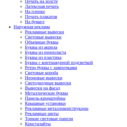
Печать на холсте
Латексная печать
На пленке
Печать плакатов
На бумаге
Наружная реклама
Рекламные вывески
Световые вывески
Объемные буквы
Буквы из акрила
Буквы из пенопласта
Буквы из пластика
Буквы с контражурной подсветкой
Ретро буквы с лампочками
Световые короба
Неоновые вывески
Светодиодные вывески
Вывески на фасад
Металлические буквы
Панель-кронштейны
Крышные установки
Рекламные металлоконструкции
Рекламные щиты
Тонкие световые панели
Кристалайты