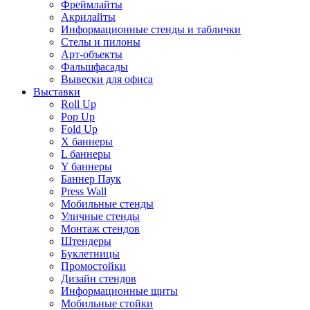
Фреймлайты
Акрилайты
Информационные стенды и таблички
Стелы и пилоны
Арт-объекты
Фальшфасады
Вывески для офиса
Выставки
Roll Up
Pop Up
Fold Up
Х баннеры
L баннеры
Y баннеры
Баннер Паук
Press Wall
Мобильные стенды
Уличные стенды
Монтаж стендов
Штендеры
Буклетницы
Промостойки
Дизайн стендов
Информационные щиты
Мобильные стойки