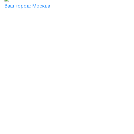
Ваш город:
Москва
Ваш город
Москва
Балашиха
Видное
Воскресенск
Дзержинский
Дмитров
Долгопрудный
Домодедово
Дубна
Железнодорожный
Жуковский
Ивантеевка
Истра
Кашира
Клин