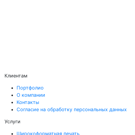
Реутов
Сергиев Посад
Серпухов
Солнечногорск
Химки
Чехов
Щёлково
Электросталь
Электроугли
Клиентам
Портфолио
О компании
Контакты
Согласие на обработку персональных данных
Услуги
Широкоформатная печать