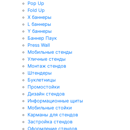
Pop Up
Fold Up
Х баннеры
L баннеры
Y баннеры
Баннер Паук
Press Wall
Мобильные стенды
Уличные стенды
Монтаж стендов
Штендеры
Буклетницы
Промостойки
Дизайн стендов
Информационные щиты
Мобильные стойки
Карманы для стендов
Застройка стендов
Оформление стендов