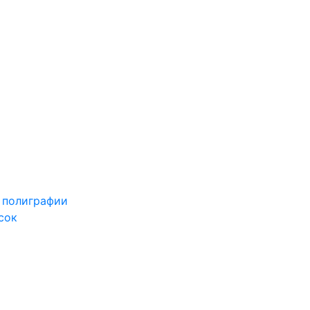
 полиграфии
сок