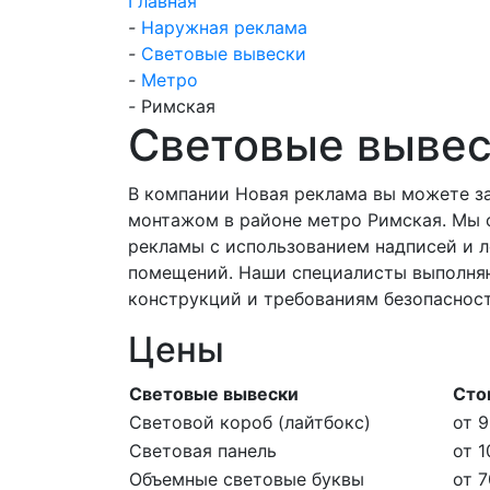
Главная
-
Наружная реклама
-
Световые вывески
-
Метро
-
Римская
Световые вывес
В компании Новая реклама вы можете за
монтажом в районе метро Римская. Мы 
рекламы с использованием надписей и л
помещений. Наши специалисты выполняю
конструкций и требованиям безопаснос
Цены
Световые вывески
Сто
Световой короб (лайтбокс)
от 9
Световая панель
от 1
Объемные световые буквы
от 7