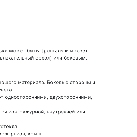
ески может быть фронтальным (свет
ивлекательный ореол) или боковым.
ающего материала. Боковые стороны и
вета.
ют односторонними, двухсторонними,
тся контражурной, внутренней или
стекла.
козырьков, крыш.