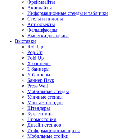
Фреймлайты
Акрилайты
Информационные стенды и таблички
Стелы и пилоны
Арт-объекты
Фальшфасады
Вывески для офиса
Выставки
Roll Up
Pop Up
Fold Up
Х баннеры
L баннеры
Y баннеры
Баннер Паук
Press Wall
Мобильные стенды
Уличные стенды
Монтаж стендов
Штендеры
Буклетницы
Промостойки
Дизайн стендов
Информационные щиты
Мобильные стойки