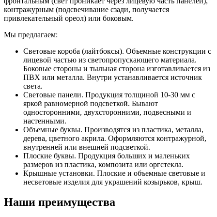
фронтальным (свет проникает через лицевую часть панелей),
контражурным (подсвечивание сзади, получается
привлекательный ореол) или боковым.
Мы предлагаем:
Световые короба (лайтбоксы). Объемные конструкции с
лицевой частью из светопропускающего материала.
Боковые стороны и тыльная сторона изготавливается из
ПВХ или металла. Внутри устанавливается источник
света.
Световые панели. Продукция толщиной 10-30 мм с
яркой равномерной подсветкой. Бывают
односторонними, двухсторонними, подвесными и
настенными.
Объемные буквы. Производятся из пластика, металла,
дерева, цветного акрила. Оформляются контражурной,
внутренней или внешней подсветкой.
Плоские буквы. Продукция больших и маленьких
размеров из пластика, композита или оргстекла.
Крышные установки. Плоские и объемные световые и
несветовые изделия для украшений козырьков, крыш.
Наши преимущества