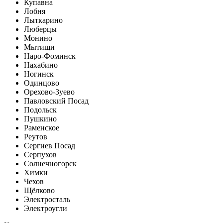
Купавна
Лобня
Лыткарино
Люберцы
Монино
Мытищи
Наро-Фоминск
Нахабино
Ногинск
Одинцово
Орехово-Зуево
Павловский Посад
Подольск
Пушкино
Раменское
Реутов
Сергиев Посад
Серпухов
Солнечногорск
Химки
Чехов
Щёлково
Электросталь
Электроугли