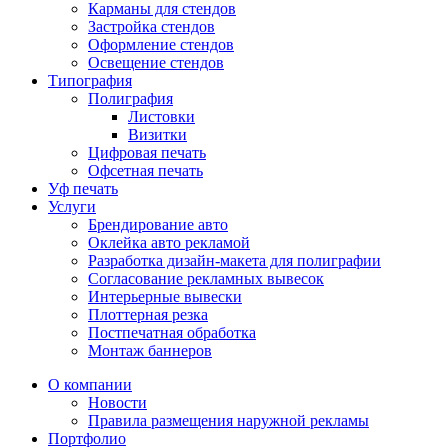
Карманы для стендов
Застройка стендов
Оформление стендов
Освещение стендов
Типография
Полиграфия
Листовки
Визитки
Цифровая печать
Офсетная печать
Уф печать
Услуги
Брендирование авто
Оклейка авто рекламой
Разработка дизайн-макета для полиграфии
Согласование рекламных вывесок
Интерьерные вывески
Плоттерная резка
Постпечатная обработка
Монтаж баннеров
О компании
Новости
Правила размещения наружной рекламы
Портфолио