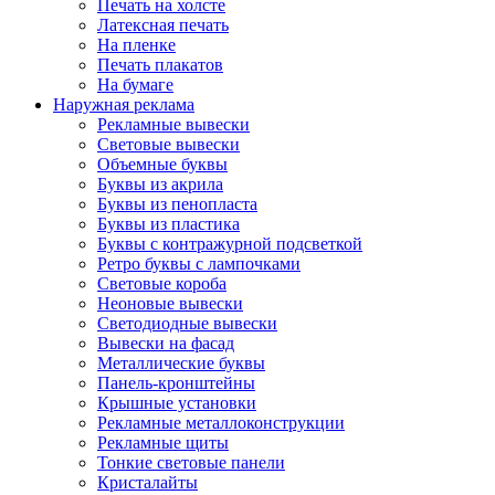
Печать на холсте
Латексная печать
На пленке
Печать плакатов
На бумаге
Наружная реклама
Рекламные вывески
Световые вывески
Объемные буквы
Буквы из акрила
Буквы из пенопласта
Буквы из пластика
Буквы с контражурной подсветкой
Ретро буквы с лампочками
Световые короба
Неоновые вывески
Светодиодные вывески
Вывески на фасад
Металлические буквы
Панель-кронштейны
Крышные установки
Рекламные металлоконструкции
Рекламные щиты
Тонкие световые панели
Кристалайты