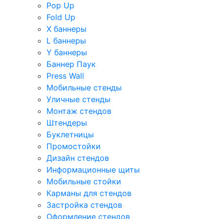
Pop Up
Fold Up
Х баннеры
L баннеры
Y баннеры
Баннер Паук
Press Wall
Мобильные стенды
Уличные стенды
Монтаж стендов
Штендеры
Буклетницы
Промостойки
Дизайн стендов
Информационные щиты
Мобильные стойки
Карманы для стендов
Застройка стендов
Оформление стендов