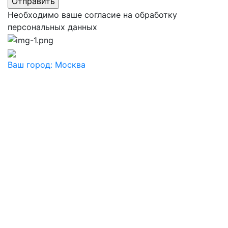
Необходимо ваше согласие на обработку
персональных данных
Ваш город:
Москва
Ваш город
Москва
Балашиха
Видное
Воскресенск
Дзержинский
Дмитров
Долгопрудный
Домодедово
Дубна
Железнодорожный
Жуковский