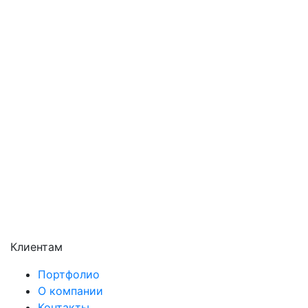
Орехово-Зуево
Павловский Посад
Подольск
Пушкино
Раменское
Реутов
Сергиев Посад
Серпухов
Солнечногорск
Химки
Чехов
Щёлково
Электросталь
Электроугли
Клиентам
Портфолио
О компании
Контакты