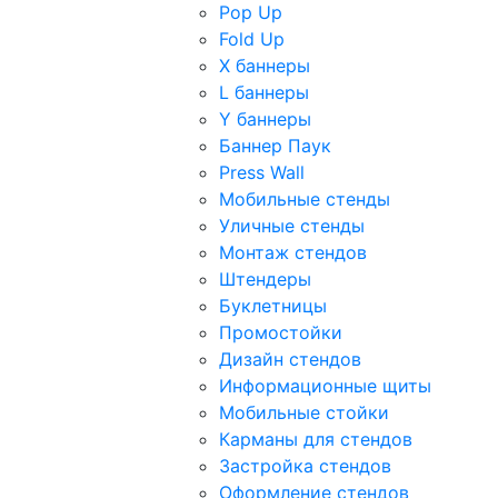
Pop Up
Fold Up
Х баннеры
L баннеры
Y баннеры
Баннер Паук
Press Wall
Мобильные стенды
Уличные стенды
Монтаж стендов
Штендеры
Буклетницы
Промостойки
Дизайн стендов
Информационные щиты
Мобильные стойки
Карманы для стендов
Застройка стендов
Оформление стендов