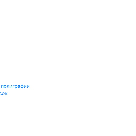
 полиграфии
сок