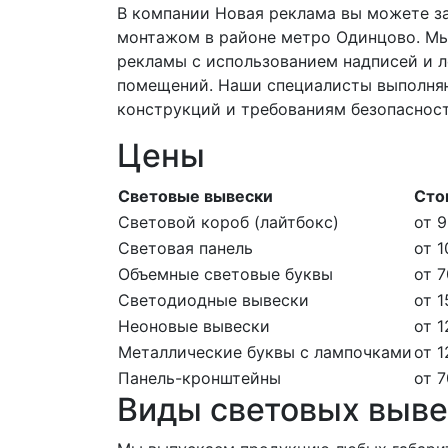
В компании Новая реклама вы можете за
монтажом в районе метро Одинцово. Мы
рекламы с использованием надписей и л
помещений. Наши специалисты выполняю
конструкций и требованиям безопаснос
Цены
Световые вывески
Сто
Световой короб (лайтбокс)
от 9
Световая панель
от 1
Объемные световые буквы
от 7
Светодиодные вывески
от 1
Неоновые вывески
от 1
Металлические буквы с лампочками
от 1
Панель-кронштейны
от 7
Виды световых выве