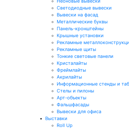
Неоновые вывески
Светодиодные вывески
Вывески на фасад
Металлические буквы
Панель-кронштейны
Крышные установки
Рекламные металлоконструкц
Рекламные щиты
Тонкие световые панели
Кристалайты
Фреймлайты
Акрилайты
Информационные стенды и та
Стелы и пилоны
Арт-объекты
Фальшфасады
Вывески для офиса
Выставки
Roll Up