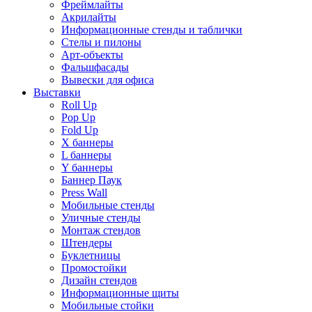
Фреймлайты
Акрилайты
Информационные стенды и таблички
Стелы и пилоны
Арт-объекты
Фальшфасады
Вывески для офиса
Выставки
Roll Up
Pop Up
Fold Up
Х баннеры
L баннеры
Y баннеры
Баннер Паук
Press Wall
Мобильные стенды
Уличные стенды
Монтаж стендов
Штендеры
Буклетницы
Промостойки
Дизайн стендов
Информационные щиты
Мобильные стойки