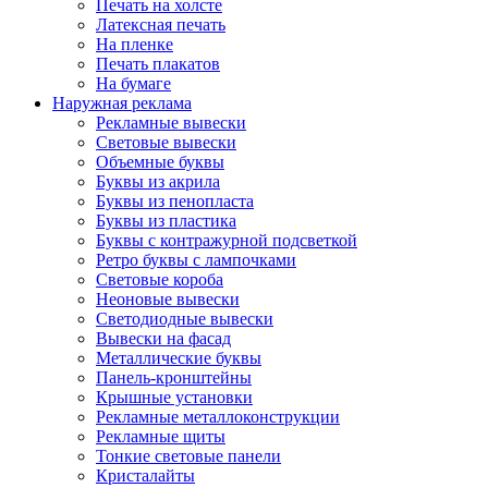
Печать на холсте
Латексная печать
На пленке
Печать плакатов
На бумаге
Наружная реклама
Рекламные вывески
Световые вывески
Объемные буквы
Буквы из акрила
Буквы из пенопласта
Буквы из пластика
Буквы с контражурной подсветкой
Ретро буквы с лампочками
Световые короба
Неоновые вывески
Светодиодные вывески
Вывески на фасад
Металлические буквы
Панель-кронштейны
Крышные установки
Рекламные металлоконструкции
Рекламные щиты
Тонкие световые панели
Кристалайты