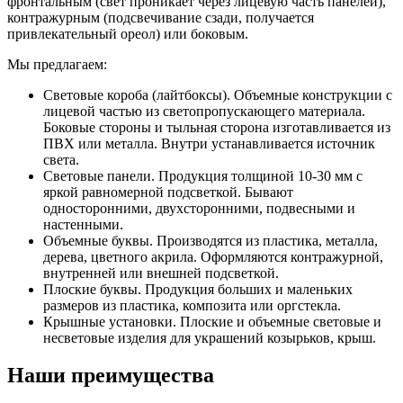
фронтальным (свет проникает через лицевую часть панелей),
контражурным (подсвечивание сзади, получается
привлекательный ореол) или боковым.
Мы предлагаем:
Световые короба (лайтбоксы). Объемные конструкции с
лицевой частью из светопропускающего материала.
Боковые стороны и тыльная сторона изготавливается из
ПВХ или металла. Внутри устанавливается источник
света.
Световые панели. Продукция толщиной 10-30 мм с
яркой равномерной подсветкой. Бывают
односторонними, двухсторонними, подвесными и
настенными.
Объемные буквы. Производятся из пластика, металла,
дерева, цветного акрила. Оформляются контражурной,
внутренней или внешней подсветкой.
Плоские буквы. Продукция больших и маленьких
размеров из пластика, композита или оргстекла.
Крышные установки. Плоские и объемные световые и
несветовые изделия для украшений козырьков, крыш.
Наши преимущества