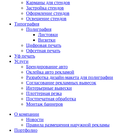
Карманы для стендов
Застройка стендов
Оформление стендов
Освещение стендов
Типография
Полиграфия
Листовки
Визитки
Цифровая печать
Офсетная печать
Уф печать
Услуги
Брендирование авто
Оклейка авто рекламой
Разработка дизайн-макета для полиграфии
Согласование рекламных вывесок
Интерьерные вывески
Плоттерная резка
Постпечатная обработка
Монтаж баннеров
О компании
Новости
Правила размещения наружной рекламы
Портфолио