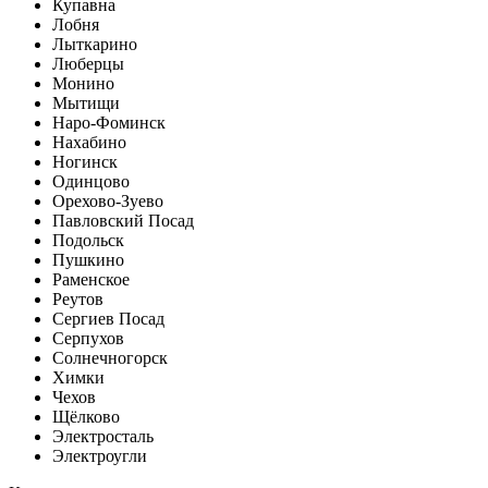
Купавна
Лобня
Лыткарино
Люберцы
Монино
Мытищи
Наро-Фоминск
Нахабино
Ногинск
Одинцово
Орехово-Зуево
Павловский Посад
Подольск
Пушкино
Раменское
Реутов
Сергиев Посад
Серпухов
Солнечногорск
Химки
Чехов
Щёлково
Электросталь
Электроугли