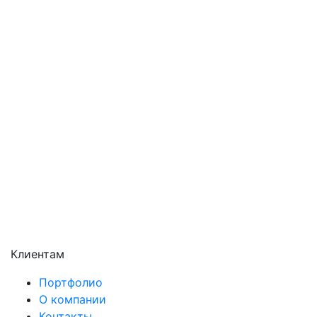
Орехово-Зуево
Павловский Посад
Подольск
Пушкино
Раменское
Реутов
Сергиев Посад
Серпухов
Солнечногорск
Химки
Чехов
Щёлково
Электросталь
Электроугли
Клиентам
Портфолио
О компании
Контакты