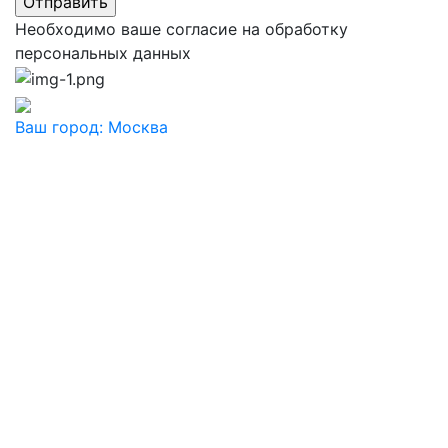
Необходимо ваше согласие на обработку
персональных данных
Ваш город:
Москва
Ваш город
Москва
Балашиха
Видное
Воскресенск
Дзержинский
Дмитров
Долгопрудный
Домодедово
Дубна
Железнодорожный
Жуковский