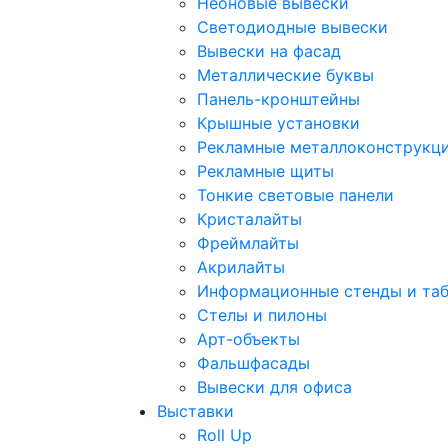
Неоновые вывески
Светодиодные вывески
Вывески на фасад
Металлические буквы
Панель-кронштейны
Крышные установки
Рекламные металлоконструкц
Рекламные щиты
Тонкие световые панели
Кристалайты
Фреймлайты
Акрилайты
Информационные стенды и та
Стелы и пилоны
Арт-объекты
Фальшфасады
Вывески для офиса
Выставки
Roll Up