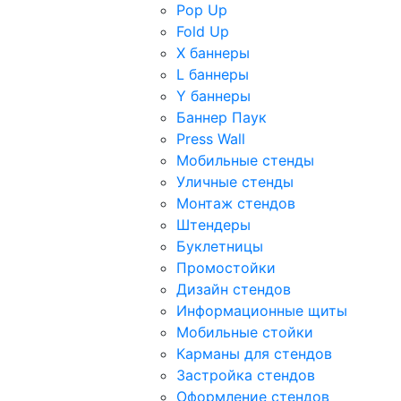
Pop Up
Fold Up
Х баннеры
L баннеры
Y баннеры
Баннер Паук
Press Wall
Мобильные стенды
Уличные стенды
Монтаж стендов
Штендеры
Буклетницы
Промостойки
Дизайн стендов
Информационные щиты
Мобильные стойки
Карманы для стендов
Застройка стендов
Оформление стендов