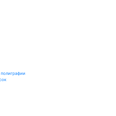
 полиграфии
сок