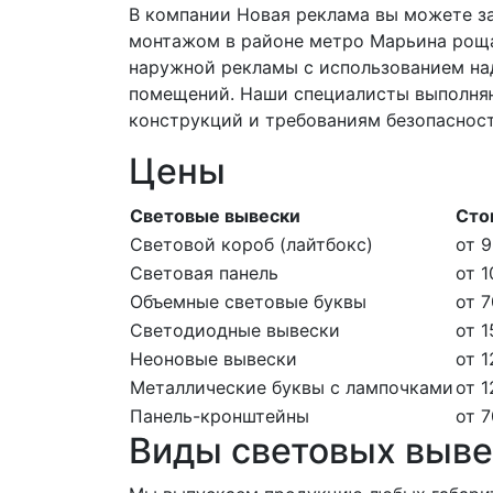
В компании Новая реклама вы можете за
монтажом в районе метро Марьина роща
наружной рекламы с использованием над
помещений. Наши специалисты выполняю
конструкций и требованиям безопаснос
Цены
Световые вывески
Сто
Световой короб (лайтбокс)
от 9
Световая панель
от 1
Объемные световые буквы
от 7
Светодиодные вывески
от 1
Неоновые вывески
от 1
Металлические буквы с лампочками
от 1
Панель-кронштейны
от 7
Виды световых выве