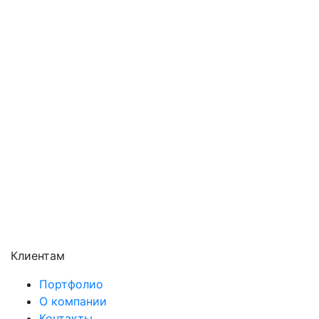
Орехово-Зуево
Павловский Посад
Подольск
Пушкино
Раменское
Реутов
Сергиев Посад
Серпухов
Солнечногорск
Химки
Чехов
Щёлково
Электросталь
Электроугли
Клиентам
Портфолио
О компании
Контакты