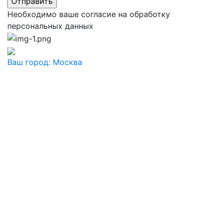
Необходимо ваше согласие на обработку
персональных данных
Ваш город:
Москва
Ваш город
Москва
Балашиха
Видное
Воскресенск
Дзержинский
Дмитров
Долгопрудный
Домодедово
Дубна
Железнодорожный
Жуковский