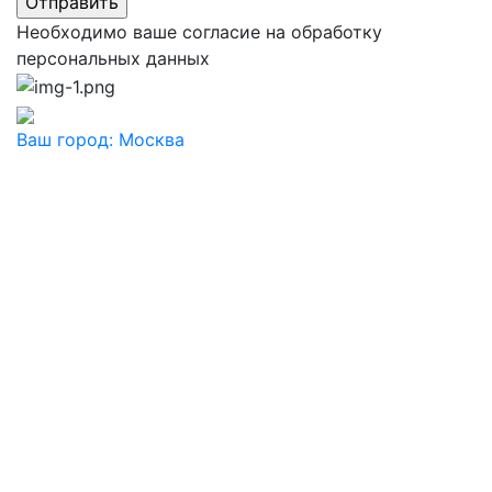
Необходимо ваше согласие на обработку
персональных данных
Ваш город:
Москва
Ваш город
Москва
Балашиха
Видное
Воскресенск
Дзержинский
Дмитров
Долгопрудный
Домодедово
Дубна
Железнодорожный
Жуковский