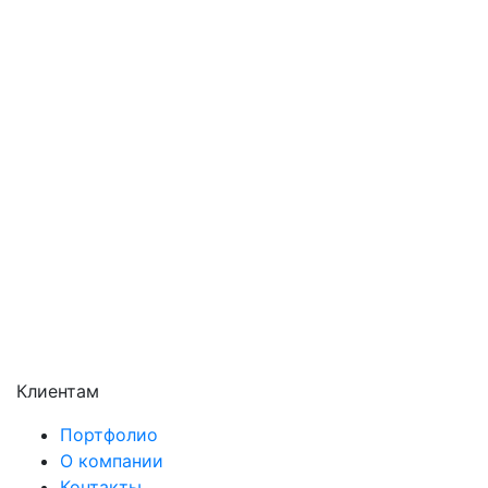
Орехово-Зуево
Павловский Посад
Подольск
Пушкино
Раменское
Реутов
Сергиев Посад
Серпухов
Солнечногорск
Химки
Чехов
Щёлково
Электросталь
Электроугли
Клиентам
Портфолио
О компании
Контакты