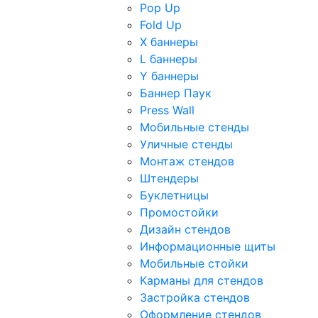
Pop Up
Fold Up
Х баннеры
L баннеры
Y баннеры
Баннер Паук
Press Wall
Мобильные стенды
Уличные стенды
Монтаж стендов
Штендеры
Буклетницы
Промостойки
Дизайн стендов
Информационные щиты
Мобильные стойки
Карманы для стендов
Застройка стендов
Оформление стендов