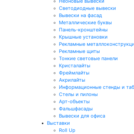
Неоновые вывески
Светодиодные вывески
Вывески на фасад
Металлические буквы
Панель-кронштейны
Крышные установки
Рекламные металлоконструкц
Рекламные щиты
Тонкие световые панели
Кристалайты
Фреймлайты
Акрилайты
Информационные стенды и та
Стелы и пилоны
Арт-объекты
Фальшфасады
Вывески для офиса
Выставки
Roll Up