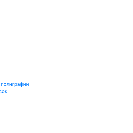
 полиграфии
сок