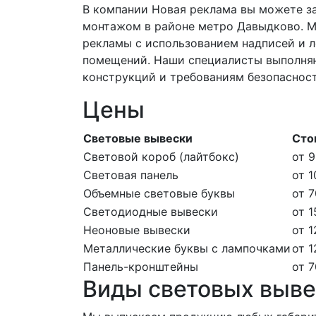
В компании Новая реклама вы можете за
монтажом в районе метро Давыдково. М
рекламы с использованием надписей и л
помещений. Наши специалисты выполняю
конструкций и требованиям безопаснос
Цены
Световые вывески
Сто
Световой короб (лайтбокс)
от 9
Световая панель
от 1
Объемные световые буквы
от 7
Светодиодные вывески
от 1
Неоновые вывески
от 1
Металлические буквы с лампочками
от 1
Панель-кронштейны
от 7
Виды световых выве