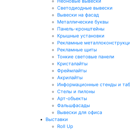
Неоновые вывески
Светодиодные вывески
Вывески на фасад
Металлические буквы
Панель-кронштейны
Крышные установки
Рекламные металлоконструкц
Рекламные щиты
Тонкие световые панели
Кристалайты
Фреймлайты
Акрилайты
Информационные стенды и та
Стелы и пилоны
Арт-объекты
Фальшфасады
Вывески для офиса
Выставки
Roll Up