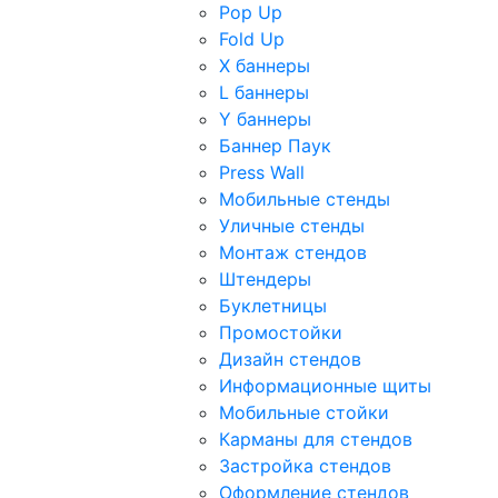
Pop Up
Fold Up
Х баннеры
L баннеры
Y баннеры
Баннер Паук
Press Wall
Мобильные стенды
Уличные стенды
Монтаж стендов
Штендеры
Буклетницы
Промостойки
Дизайн стендов
Информационные щиты
Мобильные стойки
Карманы для стендов
Застройка стендов
Оформление стендов