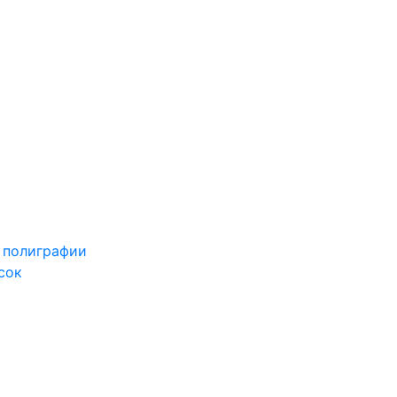
 полиграфии
сок