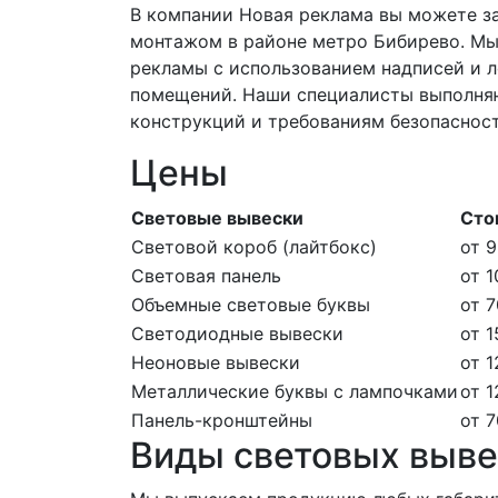
В компании Новая реклама вы можете за
монтажом в районе метро Бибирево. Мы
рекламы с использованием надписей и л
помещений. Наши специалисты выполняю
конструкций и требованиям безопаснос
Цены
Световые вывески
Сто
Световой короб (лайтбокс)
от 9
Световая панель
от 1
Объемные световые буквы
от 7
Светодиодные вывески
от 1
Неоновые вывески
от 1
Металлические буквы с лампочками
от 1
Панель-кронштейны
от 7
Виды световых выве