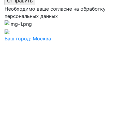
Необходимо ваше согласие на обработку
персональных данных
Ваш город:
Москва
Ваш город
Москва
Балашиха
Видное
Воскресенск
Дзержинский
Дмитров
Долгопрудный
Домодедово
Дубна
Железнодорожный
Жуковский