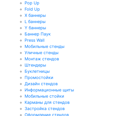
Pop Up
Fold Up
Х баннеры
L баннеры
Y баннеры
Баннер Паук
Press Wall
Мобильные стенды
Уличные стенды
Монтаж стендов
Штендеры
Буклетницы
Промостойки
Дизайн стендов
Информационные щиты
Мобильные стойки
Карманы для стендов
Застройка стендов
Оформление стендов