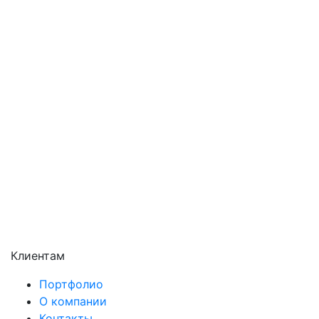
Орехово-Зуево
Павловский Посад
Подольск
Пушкино
Раменское
Реутов
Сергиев Посад
Серпухов
Солнечногорск
Химки
Чехов
Щёлково
Электросталь
Электроугли
Клиентам
Портфолио
О компании
Контакты