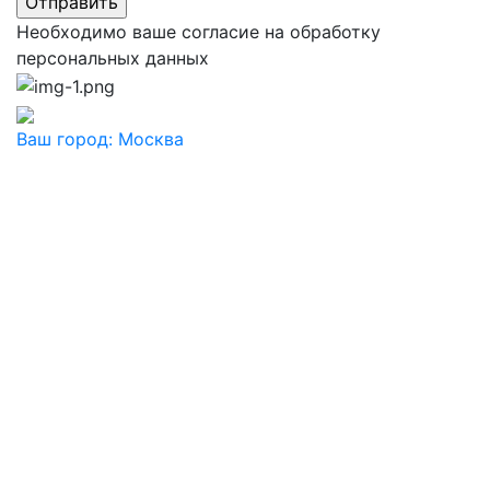
Необходимо ваше согласие на обработку
персональных данных
Ваш город:
Москва
Ваш город
Москва
Балашиха
Видное
Воскресенск
Дзержинский
Дмитров
Долгопрудный
Домодедово
Дубна
Железнодорожный
Жуковский