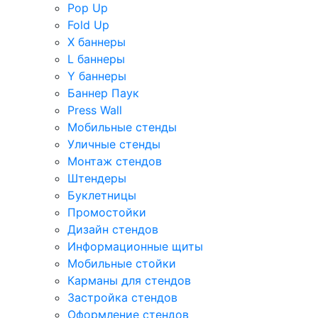
Pop Up
Fold Up
Х баннеры
L баннеры
Y баннеры
Баннер Паук
Press Wall
Мобильные стенды
Уличные стенды
Монтаж стендов
Штендеры
Буклетницы
Промостойки
Дизайн стендов
Информационные щиты
Мобильные стойки
Карманы для стендов
Застройка стендов
Оформление стендов