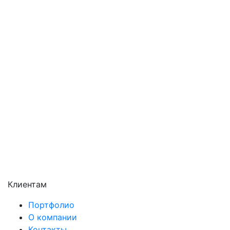
Орехово-Зуево
Павловский Посад
Подольск
Пушкино
Раменское
Реутов
Сергиев Посад
Серпухов
Солнечногорск
Химки
Чехов
Щёлково
Электросталь
Электроугли
Клиентам
Портфолио
О компании
Контакты