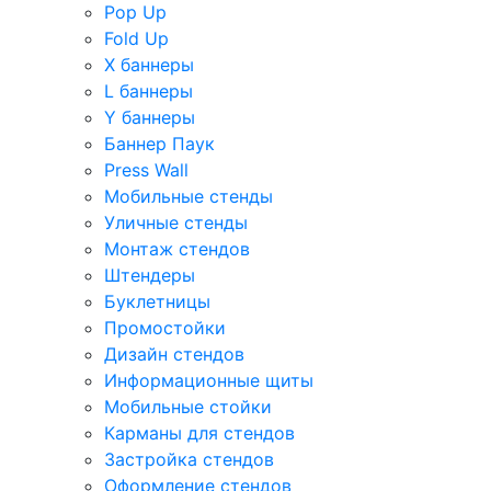
Pop Up
Fold Up
Х баннеры
L баннеры
Y баннеры
Баннер Паук
Press Wall
Мобильные стенды
Уличные стенды
Монтаж стендов
Штендеры
Буклетницы
Промостойки
Дизайн стендов
Информационные щиты
Мобильные стойки
Карманы для стендов
Застройка стендов
Оформление стендов