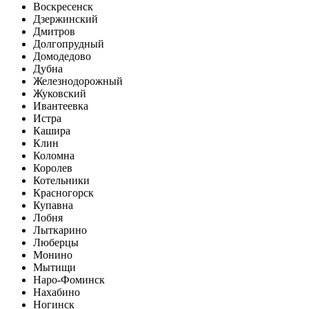
Воскресенск
Дзержинский
Дмитров
Долгопрудный
Домодедово
Дубна
Железнодорожный
Жуковский
Ивантеевка
Истра
Кашира
Клин
Коломна
Королев
Котельники
Красногорск
Купавна
Лобня
Лыткарино
Люберцы
Монино
Мытищи
Наро-Фоминск
Нахабино
Ногинск