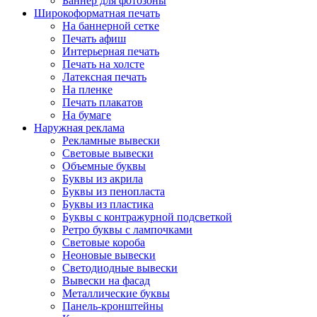
Баннер для фотозоны
Широкоформатная печать
На баннерной сетке
Печать афиш
Интерьерная печать
Печать на холсте
Латексная печать
На пленке
Печать плакатов
На бумаге
Наружная реклама
Рекламные вывески
Световые вывески
Объемные буквы
Буквы из акрила
Буквы из пенопласта
Буквы из пластика
Буквы с контражурной подсветкой
Ретро буквы с лампочками
Световые короба
Неоновые вывески
Светодиодные вывески
Вывески на фасад
Металлические буквы
Панель-кронштейны