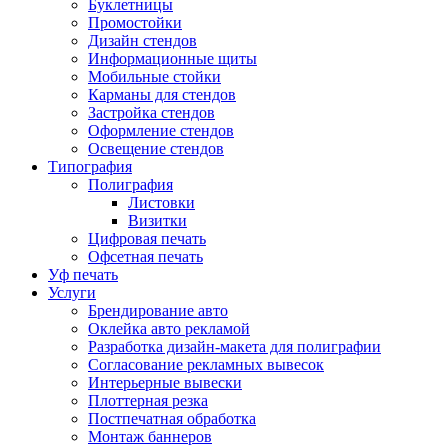
Буклетницы
Промостойки
Дизайн стендов
Информационные щиты
Мобильные стойки
Карманы для стендов
Застройка стендов
Оформление стендов
Освещение стендов
Типография
Полиграфия
Листовки
Визитки
Цифровая печать
Офсетная печать
Уф печать
Услуги
Брендирование авто
Оклейка авто рекламой
Разработка дизайн-макета для полиграфии
Согласование рекламных вывесок
Интерьерные вывески
Плоттерная резка
Постпечатная обработка
Монтаж баннеров