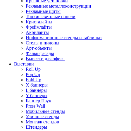
Крышные установки
Рекламные металлоконструкции
Рекламные щиты
Тонкие световые панели
Кристалайты
Фреймлайты
Акрилайты
Информационные стенды и таблички
Стелы и пилоны
Арт-объекты
Фальшфасады
Вывески для офиса
Выставки
Roll Up
Pop Up
Fold Up
Х баннеры
L баннеры
Y баннеры
Баннер Паук
Press Wall
Мобильные стенды
Уличные стенды
Монтаж стендов
Штендеры