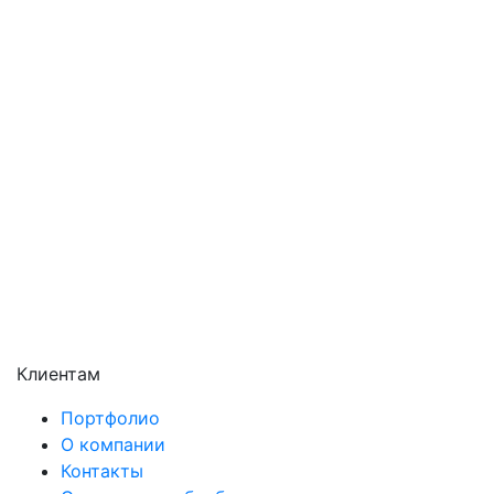
Павловский Посад
Подольск
Пушкино
Раменское
Реутов
Сергиев Посад
Серпухов
Солнечногорск
Химки
Чехов
Щёлково
Электросталь
Электроугли
Клиентам
Портфолио
О компании
Контакты