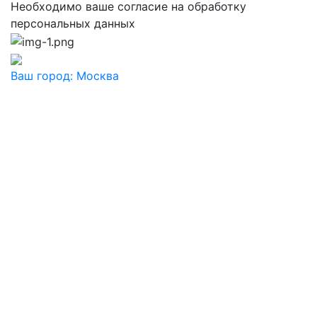
Необходимо ваше согласие на обработку
персональных данных
Ваш город:
Москва
Ваш город
Москва
Балашиха
Видное
Воскресенск
Дзержинский
Дмитров
Долгопрудный
Домодедово
Дубна
Железнодорожный
Жуковский