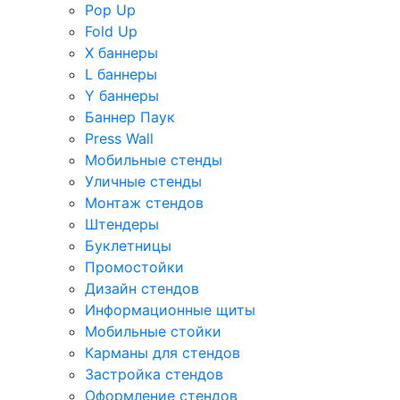
Pop Up
Fold Up
Х баннеры
L баннеры
Y баннеры
Баннер Паук
Press Wall
Мобильные стенды
Уличные стенды
Монтаж стендов
Штендеры
Буклетницы
Промостойки
Дизайн стендов
Информационные щиты
Мобильные стойки
Карманы для стендов
Застройка стендов
Оформление стендов