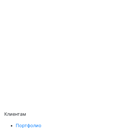
Одинцово
Орехово-Зуево
Павловский Посад
Подольск
Пушкино
Раменское
Реутов
Сергиев Посад
Серпухов
Солнечногорск
Химки
Чехов
Щёлково
Электросталь
Электроугли
Клиентам
Портфолио