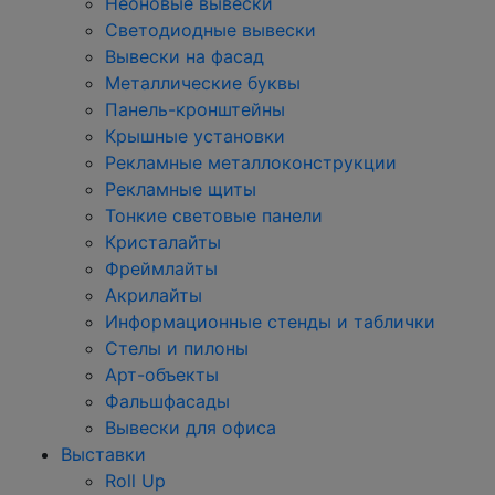
Неоновые вывески
Светодиодные вывески
Вывески на фасад
Металлические буквы
Панель-кронштейны
Крышные установки
Рекламные металлоконструкции
Рекламные щиты
Тонкие световые панели
Кристалайты
Фреймлайты
Акрилайты
Информационные стенды и таблички
Стелы и пилоны
Арт-объекты
Фальшфасады
Вывески для офиса
Выставки
Roll Up