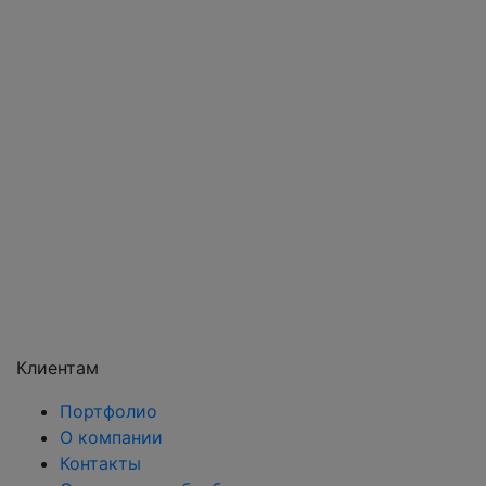
Павловский Посад
Подольск
Пушкино
Раменское
Реутов
Сергиев Посад
Серпухов
Солнечногорск
Химки
Чехов
Щёлково
Электросталь
Электроугли
Клиентам
Портфолио
О компании
Контакты