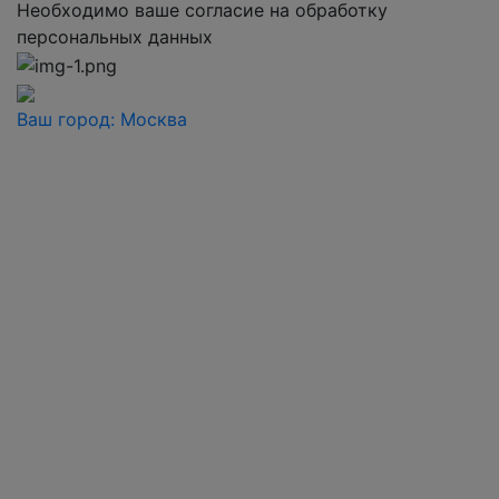
Необходимо ваше согласие на обработку
персональных данных
Ваш город:
Москва
Ваш город
Москва
Балашиха
Видное
Воскресенск
Дзержинский
Дмитров
Долгопрудный
Домодедово
Дубна
Железнодорожный
Жуковский