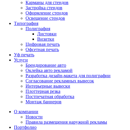
Карманы для стендов
Застройка стендов
Оформление стендов
Освещение стендов
Типография
Полиграфия
Листовки
Визитки
Цифровая печать
Офсетная печать
Уф печать
Услуги
Брендирование авто
Оклейка авто рекламой
Разработка дизайн-макета для полиграфии
Согласование рекламных вывесок
Интерьерные вывески
Плоттерная резка
Постпечатная обработка
Монтаж баннеров
О компании
Новости
Правила размещения наружной рекламы
Портфолио