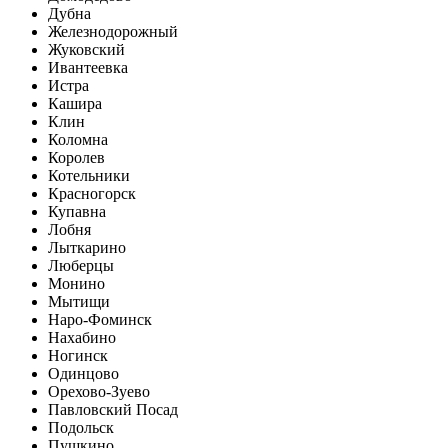
Дубна
Железнодорожный
Жуковский
Ивантеевка
Истра
Кашира
Клин
Коломна
Королев
Котельники
Красногорск
Купавна
Лобня
Лыткарино
Люберцы
Монино
Мытищи
Наро-Фоминск
Нахабино
Ногинск
Одинцово
Орехово-Зуево
Павловский Посад
Подольск
Пушкино