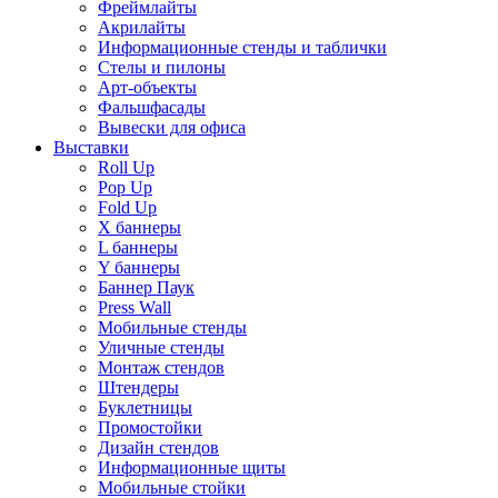
Фреймлайты
Акрилайты
Информационные стенды и таблички
Стелы и пилоны
Арт-объекты
Фальшфасады
Вывески для офиса
Выставки
Roll Up
Pop Up
Fold Up
Х баннеры
L баннеры
Y баннеры
Баннер Паук
Press Wall
Мобильные стенды
Уличные стенды
Монтаж стендов
Штендеры
Буклетницы
Промостойки
Дизайн стендов
Информационные щиты
Мобильные стойки