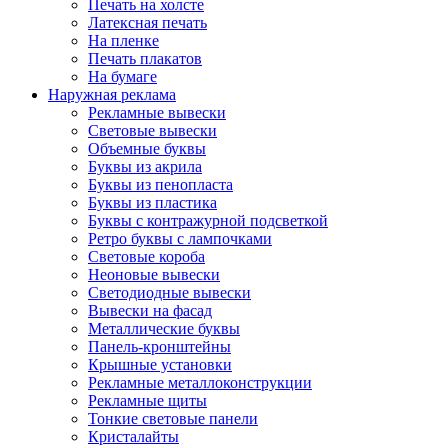
Печать на холсте
Латексная печать
На пленке
Печать плакатов
На бумаге
Наружная реклама
Рекламные вывески
Световые вывески
Объемные буквы
Буквы из акрила
Буквы из пенопласта
Буквы из пластика
Буквы с контражурной подсветкой
Ретро буквы с лампочками
Световые короба
Неоновые вывески
Светодиодные вывески
Вывески на фасад
Металлические буквы
Панель-кронштейны
Крышные установки
Рекламные металлоконструкции
Рекламные щиты
Тонкие световые панели
Кристалайты