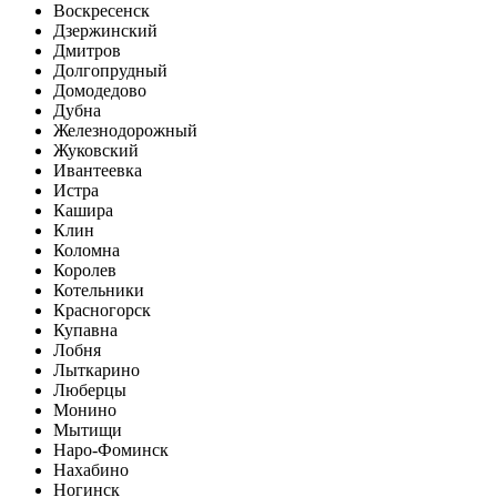
Воскресенск
Дзержинский
Дмитров
Долгопрудный
Домодедово
Дубна
Железнодорожный
Жуковский
Ивантеевка
Истра
Кашира
Клин
Коломна
Королев
Котельники
Красногорск
Купавна
Лобня
Лыткарино
Люберцы
Монино
Мытищи
Наро-Фоминск
Нахабино
Ногинск