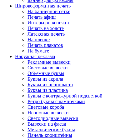
Баннер для фотозоны
Широкоформатная печать
На баннерной сетке
Печать афиш
Интерьерная печать
Печать на холсте
Латексная печать
На пленке
Печать плакатов
На бумаге
Наружная реклама
Рекламные вывески
Световые вывески
Объемные буквы
Буквы из акрила
Буквы из пенопласта
Буквы из пластика
Буквы с контражурной подсветкой
Ретро буквы с лампочками
Световые короба
Неоновые вывески
Светодиодные вывески
Вывески на фасад
Металлические буквы
Панель-кронштейны