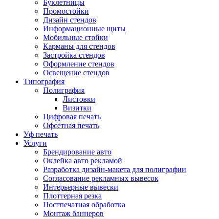
Буклетницы
Промостойки
Дизайн стендов
Информационные щиты
Мобильные стойки
Карманы для стендов
Застройка стендов
Оформление стендов
Освещение стендов
Типография
Полиграфия
Листовки
Визитки
Цифровая печать
Офсетная печать
Уф печать
Услуги
Брендирование авто
Оклейка авто рекламой
Разработка дизайн-макета для полиграфии
Согласование рекламных вывесок
Интерьерные вывески
Плоттерная резка
Постпечатная обработка
Монтаж баннеров