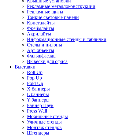
Крышные установки
Рекламные металлоконструкции
Рекламные щиты
Тонкие световые панели
Кристалайты
Фреймлайты
Акрилайты
Информационные стенды и таблички
Стелы и пилоны
Арт-объекты
Фальшфасады
Вывески для офиса
Выставки
Roll Up
Pop Up
Fold Up
Х баннеры
L баннеры
Y баннеры
Баннер Паук
Press Wall
Мобильные стенды
Уличные стенды
Монтаж стендов
Штендеры