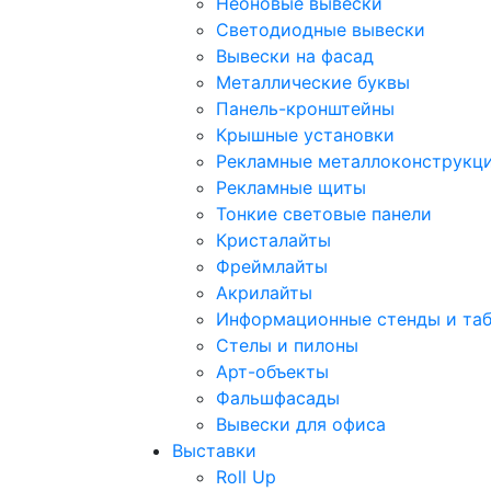
Неоновые вывески
Светодиодные вывески
Вывески на фасад
Металлические буквы
Панель-кронштейны
Крышные установки
Рекламные металлоконструкц
Рекламные щиты
Тонкие световые панели
Кристалайты
Фреймлайты
Акрилайты
Информационные стенды и та
Стелы и пилоны
Арт-объекты
Фальшфасады
Вывески для офиса
Выставки
Roll Up