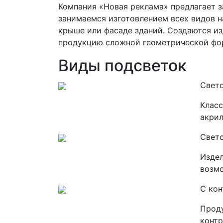
Компания «Новая реклама» предлагает з
занимаемся изготовлением всех видов н
крыше или фасаде зданий. Создаются из
продукцию сложной геометрической фо
Виды подсветок
Свет
Класс
акрил
Свет
Издел
возмо
С ко
Проду
контр