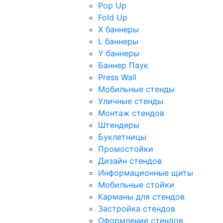
Pop Up
Fold Up
Х баннеры
L баннеры
Y баннеры
Баннер Паук
Press Wall
Мобильные стенды
Уличные стенды
Монтаж стендов
Штендеры
Буклетницы
Промостойки
Дизайн стендов
Информационные щиты
Мобильные стойки
Карманы для стендов
Застройка стендов
Оформление стендов