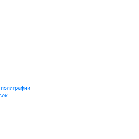
 полиграфии
сок