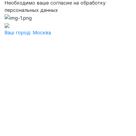
Необходимо ваше согласие на обработку
персональных данных
Ваш город:
Москва
Ваш город
Москва
Балашиха
Видное
Воскресенск
Дзержинский
Дмитров
Долгопрудный
Домодедово
Дубна
Железнодорожный
Жуковский