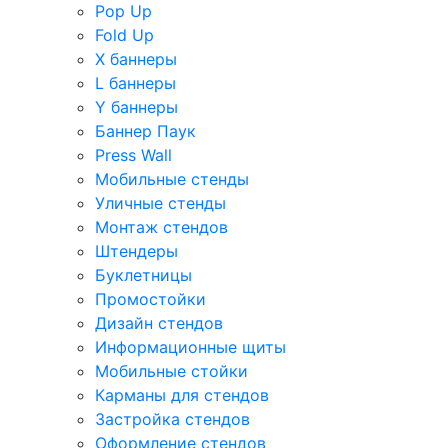
Pop Up
Fold Up
Х баннеры
L баннеры
Y баннеры
Баннер Паук
Press Wall
Мобильные стенды
Уличные стенды
Монтаж стендов
Штендеры
Буклетницы
Промостойки
Дизайн стендов
Информационные щиты
Мобильные стойки
Карманы для стендов
Застройка стендов
Оформление стендов