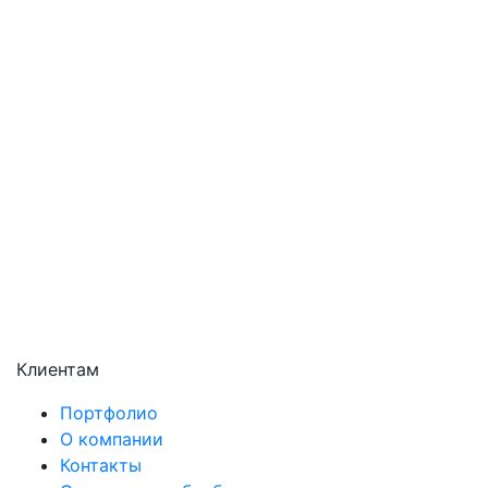
Павловский Посад
Подольск
Пушкино
Раменское
Реутов
Сергиев Посад
Серпухов
Солнечногорск
Химки
Чехов
Щёлково
Электросталь
Электроугли
Клиентам
Портфолио
О компании
Контакты