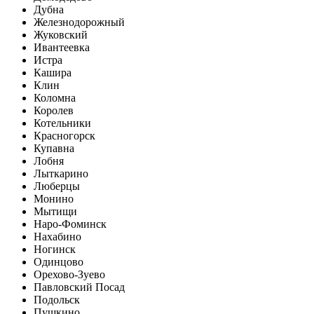
Дубна
Железнодорожный
Жуковский
Ивантеевка
Истра
Кашира
Клин
Коломна
Королев
Котельники
Красногорск
Купавна
Лобня
Лыткарино
Люберцы
Монино
Мытищи
Наро-Фоминск
Нахабино
Ногинск
Одинцово
Орехово-Зуево
Павловский Посад
Подольск
Пушкино