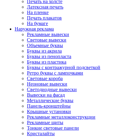
Печать на холсте
Латексная печать
На пленке
Печать плакатов
На бумаге
Наружная реклама
Рекламные вывески
Световые вывески
Объемные буквы
Буквы из акрила
Буквы из пенопласта
Буквы из пластика
Буквы с контражурной подсветкой
Ретро буквы с лампочками
Световые короба
Неоновые вывески
Светодиодные вывески
Вывески на фасад
Металлические буквы
Панель-кронштейны
Крышные установки
Рекламные металлоконструкции
Рекламные щиты
Тонкие световые панели
Кристалайты