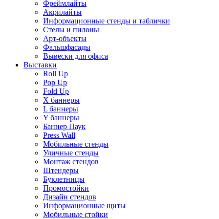
Фреймлайты
Акрилайты
Информационные стенды и таблички
Стелы и пилоны
Арт-объекты
Фальшфасады
Вывески для офиса
Выставки
Roll Up
Pop Up
Fold Up
Х баннеры
L баннеры
Y баннеры
Баннер Паук
Press Wall
Мобильные стенды
Уличные стенды
Монтаж стендов
Штендеры
Буклетницы
Промостойки
Дизайн стендов
Информационные щиты
Мобильные стойки