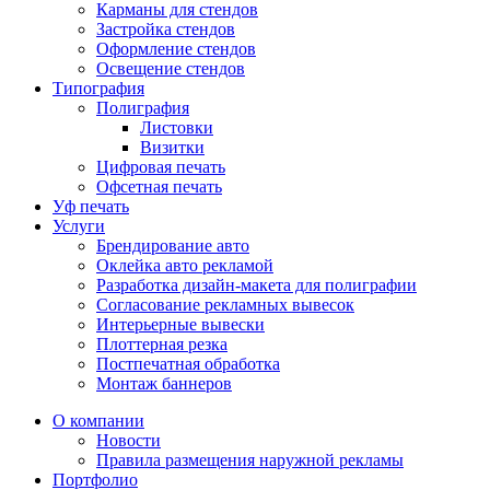
Карманы для стендов
Застройка стендов
Оформление стендов
Освещение стендов
Типография
Полиграфия
Листовки
Визитки
Цифровая печать
Офсетная печать
Уф печать
Услуги
Брендирование авто
Оклейка авто рекламой
Разработка дизайн-макета для полиграфии
Согласование рекламных вывесок
Интерьерные вывески
Плоттерная резка
Постпечатная обработка
Монтаж баннеров
О компании
Новости
Правила размещения наружной рекламы
Портфолио