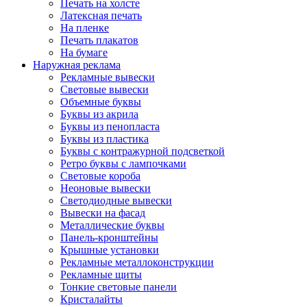
Печать на холсте
Латексная печать
На пленке
Печать плакатов
На бумаге
Наружная реклама
Рекламные вывески
Световые вывески
Объемные буквы
Буквы из акрила
Буквы из пенопласта
Буквы из пластика
Буквы с контражурной подсветкой
Ретро буквы с лампочками
Световые короба
Неоновые вывески
Светодиодные вывески
Вывески на фасад
Металлические буквы
Панель-кронштейны
Крышные установки
Рекламные металлоконструкции
Рекламные щиты
Тонкие световые панели
Кристалайты