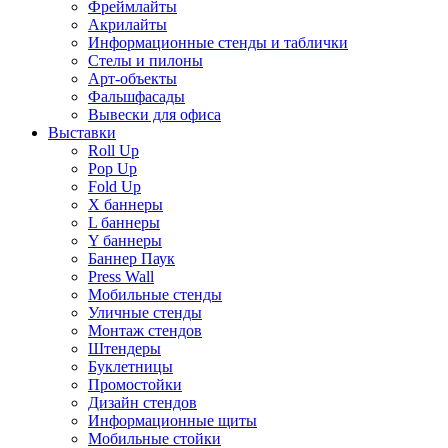
Фреймлайты
Акрилайты
Информационные стенды и таблички
Стелы и пилоны
Арт-объекты
Фальшфасады
Вывески для офиса
Выставки
Roll Up
Pop Up
Fold Up
Х баннеры
L баннеры
Y баннеры
Баннер Паук
Press Wall
Мобильные стенды
Уличные стенды
Монтаж стендов
Штендеры
Буклетницы
Промостойки
Дизайн стендов
Информационные щиты
Мобильные стойки