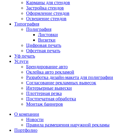
Карманы для стендов
Застройка стендов
Оформление стендов
Освещение стендов
Типография
Полиграфия
Листовки
Визитки
Цифровая печать
Офсетная печать
Уф печать
Услуги
Брендирование авто
Оклейка авто рекламой
Разработка дизайн-макета для полиграфии
Согласование рекламных вывесок
Интерьерные вывески
Плоттерная резка
Постпечатная обработка
Монтаж баннеров
О компании
Новости
Правила размещения наружной рекламы
Портфолио