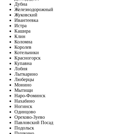
Дубна
Железнодорожный
Жуковский
Ивантеевка
Истра
Кашира
Клин
Коломна
Королев
Котельники
Красногорск
Купавна
Лобня
Лыткарино
Люберцы
Монино
Мытищи
Наро-Фоминск
Нахабино
Ногинск
Одинцово
Орехово-Зуево
Павловский Посад
Подольск
Пушкино